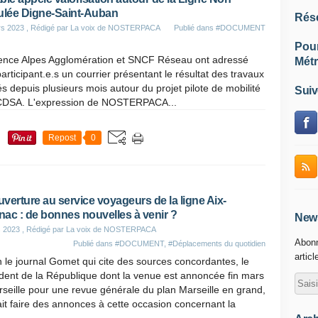
ulée Digne-Saint-Auban
Rés
rs 2023
, Rédigé par La voix de NOSTERPACA
Publié dans
#DOCUMENT
Pou
ence Alpes Agglomération et SNCF Réseau ont adressé
Métr
articipant.e.s un courrier présentant le résultat des travaux
 depuis plusieurs mois autour du projet pilote de mobilité
Suiv
NCDSA. L'expression de NOSTERPACA...
Repost
0
verture au service voyageurs de la ligne Aix-
ac : de bonnes nouvelles à venir ?
News
s 2023
, Rédigé par La voix de NOSTERPACA
Abonn
Publié dans
#DOCUMENT
,
#Déplacements du quotidien
articl
 le journal Gomet qui cite des sources concordantes, le
dent de la République dont la venue est annoncée fin mars
seille pour une revue générale du plan Marseille en grand,
it faire des annonces à cette occasion concernant la