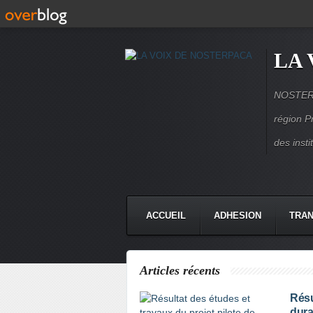
LA 
NOSTERPA
région P
des inst
ACCUEIL
ADHESION
TRAN
Articles récents
Résu
dura