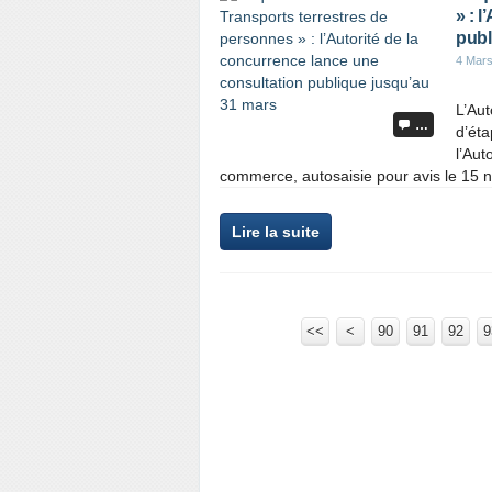
» : 
publ
4 Mar
L’Aut
…
d’ét
l’Aut
commerce, autosaisie pour avis le 15 no
Lire la suite
<<
<
10
20
30
40
50
60
70
80
90
91
92
9