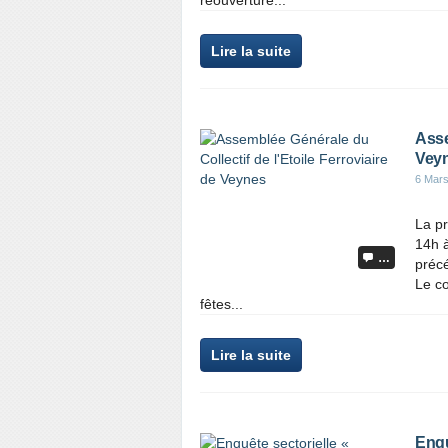
réouverture...
Lire la suite
Asse
Vey
6 Mar
La pr
14h à
…
précé
Le co
fêtes...
Lire la suite
Enqu