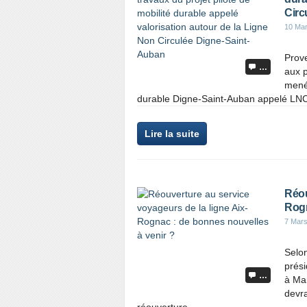
Circ
10 Ma
Prov
…
aux p
menés
durable Digne-Saint-Auban appelé L
Lire la suite
Réou
Rogn
7 Mar
Selon
prési
…
à Mar
devra