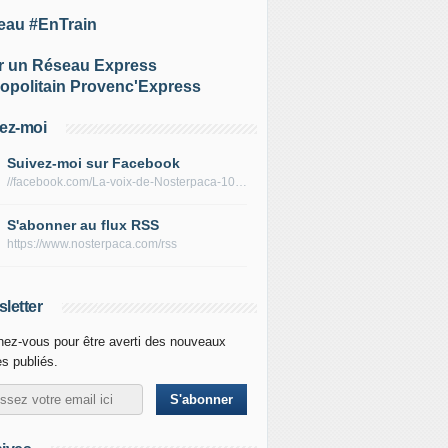
eau #EnTrain
r un Réseau Express
opolitain Provenc'Express
ez-moi
Suivez-moi sur Facebook
//facebook.com/La-voix-de-Nosterpaca-106434384284735
S'abonner au flux RSS
https://www.nosterpaca.com/rss
letter
ez-vous pour être averti des nouveaux
es publiés.