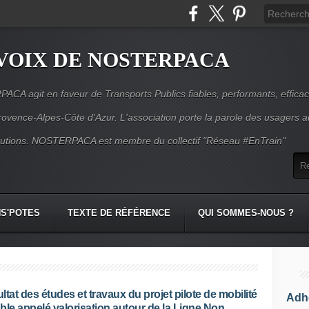
VOIX DE NOSTERPACA
CA agit en faveur de Transports Publics fiables, performants, effica
rovence-Alpes-Côte d'Azur. L'association porte la parole des usagers 
itutions. NOSTERPACA est membre du collectif "Réseau #EnTrain"
S'POTES
TEXTE DE RÉFÉRENCE
QUI SOMMES-NOUS ?
ltat des études et travaux du projet pilote de mobilité
Adhé
ble appelé valorisation autour de la Ligne Non