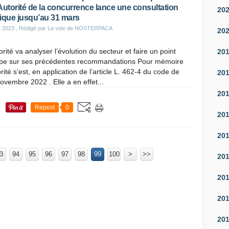
l’Autorité de la concurrence lance une consultation
20
ique jusqu’au 31 mars
s 2023
, Rédigé par La voix de NOSTERPACA
20
orité va analyser l’évolution du secteur et faire un point
20
ape sur ses précédentes recommandations Pour mémoire
orité s’est, en application de l’article L. 462-4 du code de
20
vembre 2022 . Elle a en effet...
20
Repost
0
20
20
3
94
95
96
97
98
99
100
200
300
400
500
600
700
>
>>
20
20
20
20