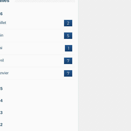
ives
26
illet
2
in
5
ai
1
ril
7
nvier
7
25
24
23
22