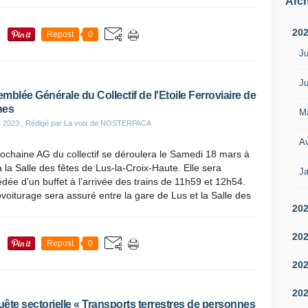
Arch
20
Repost
0
Ju
Ju
mblée Générale du Collectif de l'Etoile Ferroviaire de
nes
M
s 2023
, Rédigé par La voix de NOSTERPACA
Av
ochaine AG du collectif se déroulera le Samedi 18 mars à
 la Salle des fêtes de Lus-la-Croix-Haute. Elle sera
Ja
dée d’un buffet à l’arrivée des trains de 11h59 et 12h54.
voiturage sera assuré entre la gare de Lus et la Salle des
20
20
Repost
0
20
20
ête sectorielle « Transports terrestres de personnes