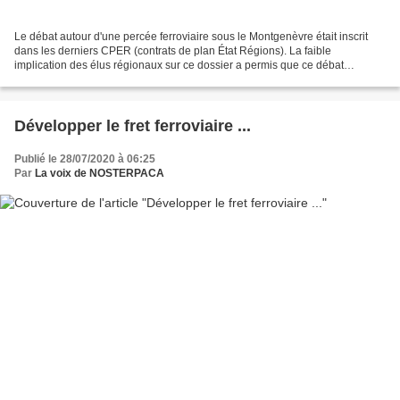
Le débat autour d'une percée ferroviaire sous le Montgenèvre était inscrit
dans les derniers CPER (contrats de plan État Régions). La faible
implication des élus régionaux sur ce dossier a permis que ce débat
(dérangeant ?) ne se tienne pas. La conséquence...
Développer le fret ferroviaire ...
Publié le 28/07/2020 à 06:25
Par
La voix de NOSTERPACA