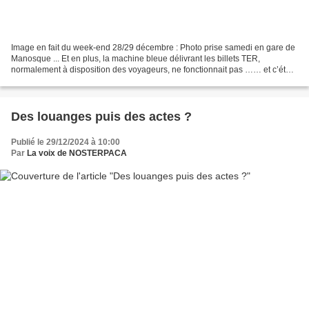
Image en fait du week-end 28/29 décembre : Photo prise samedi en gare de
Manosque ... Et en plus, la machine bleue délivrant les billets TER,
normalement à disposition des voyageurs, ne fonctionnait pas …… et c’était
un jour où SNCF Connect expliquait...
Des louanges puis des actes ?
Publié le 29/12/2024 à 10:00
Par
La voix de NOSTERPACA