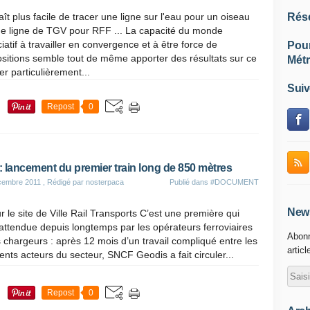
raît plus facile de tracer une ligne sur l'eau pour un oiseau
Rés
e ligne de TGV pour RFF ... La capacité du monde
iatif à travailler en convergence et à être force de
Pou
sitions semble tout de même apporter des résultats sur ce
Métr
er particulièrement...
Suiv
Repost
0
 : lancement du premier train long de 850 mètres
cembre 2011
, Rédigé par nosterpaca
Publié dans
#DOCUMENT
News
r le site de Ville Rail Transports C’est une première qui
 attendue depuis longtemps par les opérateurs ferroviaires
Abonn
s chargeurs : après 12 mois d’un travail compliqué entre les
articl
rents acteurs du secteur, SNCF Geodis a fait circuler...
Repost
0