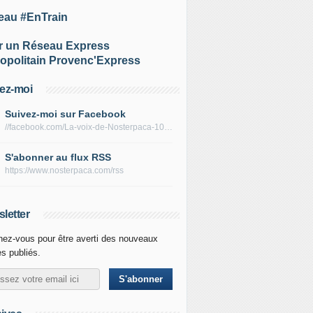
eau #EnTrain
r un Réseau Express
opolitain Provenc'Express
ez-moi
Suivez-moi sur Facebook
//facebook.com/La-voix-de-Nosterpaca-106434384284735
S'abonner au flux RSS
https://www.nosterpaca.com/rss
letter
ez-vous pour être averti des nouveaux
es publiés.