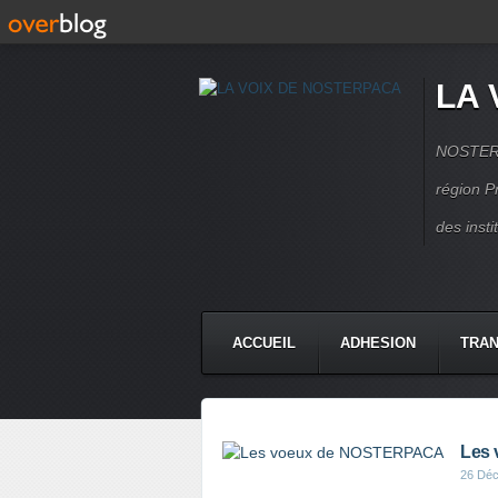
LA 
NOSTERPA
région P
des inst
ACCUEIL
ADHESION
TRAN
Les
26 Dé