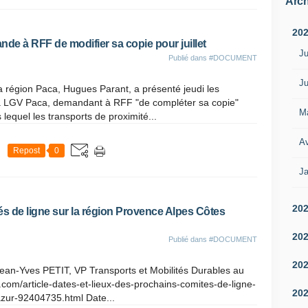
Arch
20
nde à RFF de modifier sa copie pour juillet
Ju
Publié dans
#DOCUMENT
Ju
 la région Paca, Hugues Parant, a présenté jeudi les
la LGV Paca, demandant à RFF "de compléter sa copie"
M
 lequel les transports de proximité...
Av
Repost
0
Ja
20
és de ligne sur la région Provence Alpes Côtes
20
Publié dans
#DOCUMENT
20
 Jean-Yves PETIT, VP Transports et Mobilités Durables au
.com/article-dates-et-lieux-des-prochains-comites-de-ligne-
20
azur-92404735.html Date...