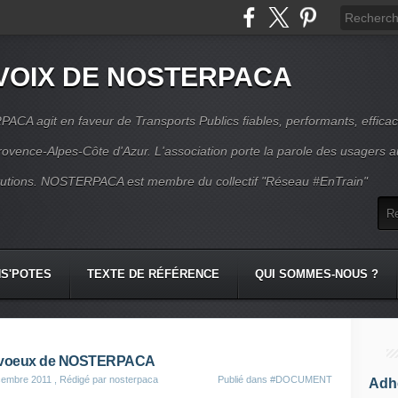
VOIX DE NOSTERPACA
CA agit en faveur de Transports Publics fiables, performants, effica
rovence-Alpes-Côte d'Azur. L'association porte la parole des usagers 
itutions. NOSTERPACA est membre du collectif "Réseau #EnTrain"
S'POTES
TEXTE DE RÉFÉRENCE
QUI SOMMES-NOUS ?
 voeux de NOSTERPACA
cembre 2011
, Rédigé par nosterpaca
Publié dans
#DOCUMENT
Adhé