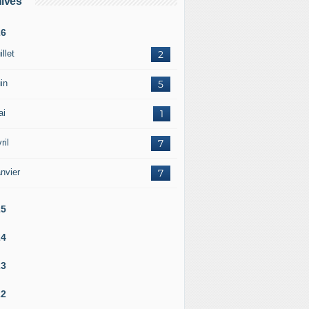
ives
26
illet
2
in
5
ai
1
ril
7
nvier
7
25
24
23
22