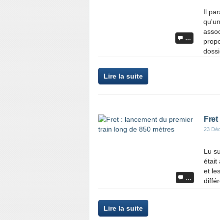
Il pa
qu'un
assoc
…
propo
dossi
Lire la suite
Fret
23 Dé
Lu su
était
et le
…
diffé
Lire la suite