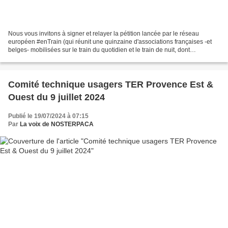
Nous vous invitons à signer et relayer la pétition lancée par le réseau
européen #enTrain (qui réunit une quinzaine d'associations françaises -et
belges- mobilisées sur le train du quotidien et le train de nuit, dont
NOSTERPACA) :
https://www.mesopinions.com/petition/politique/avionisation-ter-reservation-
obligatoire/232344...
Comité technique usagers TER Provence Est &
Ouest du 9 juillet 2024
Publié le 19/07/2024 à 07:15
Par
La voix de NOSTERPACA