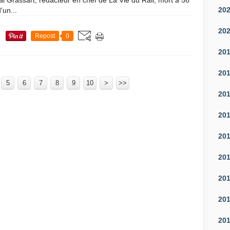
l Grassart, rédacteur en chef de La Vie du Rail, mort à 56
20
'un...
20
Repost
0
20
20
5
6
7
8
9
10
>
>>
20
20
20
20
20
20
20