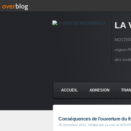
LA 
NOSTERPA
région P
des inst
ACCUEIL
ADHESION
TRAN
Conséquences de l'ouverture du fre
30 Décembre 2013
, Rédigé par La voix de NOS