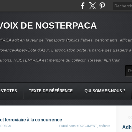
VOIX DE NOSTERPACA
CA agit en faveur de Transports Publics fiables, performants, effica
rovence-Alpes-Côte d'Azur. L'association porte la parole des usagers 
itutions. NOSTERPACA est membre du collectif "Réseau #EnTrain"
S'POTES
TEXTE DE RÉFÉRENCE
QUI SOMMES-NOUS ?
t ferroviaire à la concurrence
TERPACA
Publié dans
#DOCUMENT
,
#débats
Adhé