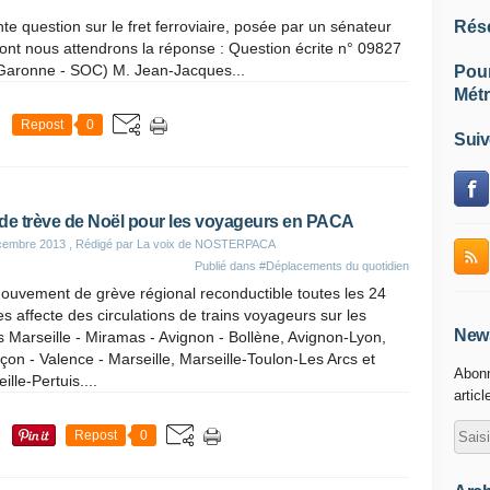
te question sur le fret ferroviaire, posée par un sénateur
Rés
dont nous attendrons la réponse : Question écrite n° 09827
Garonne - SOC) M. Jean-Jacques...
Pou
Métr
Repost
0
Suiv
de trève de Noël pour les voyageurs en PACA
cembre 2013
, Rédigé par La voix de NOSTERPACA
Publié dans
#Déplacements du quotidien
ouvement de grève régional reconductible toutes les 24
s affecte des circulations de trains voyageurs sur les
News
s Marseille - Miramas - Avignon - Bollène, Avignon-Lyon,
çon - Valence - Marseille, Marseille-Toulon-Les Arcs et
Abonn
ille-Pertuis....
articl
Repost
0