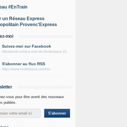
eau #EnTrain
r un Réseau Express
opolitain Provenc'Express
ez-moi
Suivez-moi sur Facebook
//facebook.com/La-voix-de-Nosterpaca-106434384284735
S'abonner au flux RSS
https://www.nosterpaca.com/rss
letter
ez-vous pour être averti des nouveaux
es publiés.