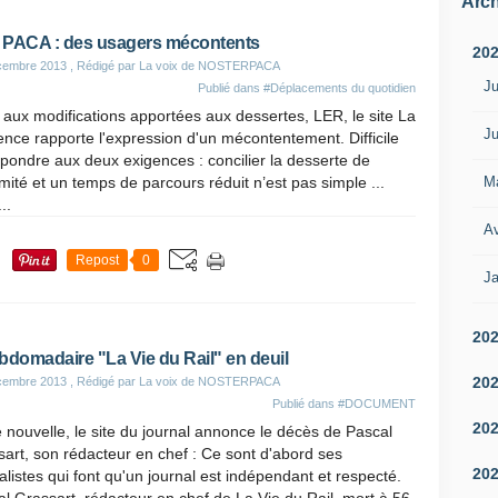
Arch
PACA : des usagers mécontents
20
cembre 2013
, Rédigé par La voix de NOSTERPACA
Ju
Publié dans
#Déplacements du quotidien
 aux modifications apportées aux dessertes, LER, le site La
Ju
nce rapporte l'expression d'un mécontentement. Difficile
pondre aux deux exigences : concilier la desserte de
M
mité et un temps de parcours réduit n’est pas simple ...
..
Av
Repost
0
Ja
20
bdomadaire "La Vie du Rail" en deuil
20
cembre 2013
, Rédigé par La voix de NOSTERPACA
Publié dans
#DOCUMENT
20
e nouvelle, le site du journal annonce le décès de Pascal
art, son rédacteur en chef : Ce sont d'abord ses
20
alistes qui font qu'un journal est indépendant et respecté.