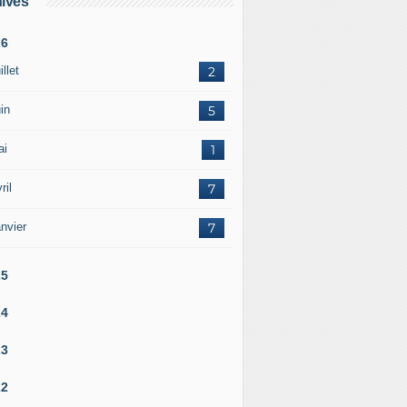
ives
26
illet
2
in
5
ai
1
ril
7
nvier
7
25
24
23
22