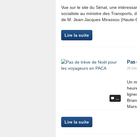
Vue sur le site du Sénat, une intéressan
socialiste au ministre des Transports, 
de M. Jean-Jacques Mirassou (Haute-
Lire la suite
Pas 
28 Dé
Un m
heure
ligne
…
Brian
Marse
Lire la suite