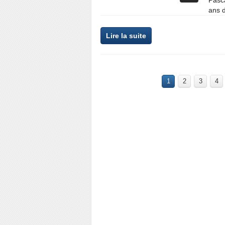
Pasca
ans d
Lire la suite
1
2
3
4