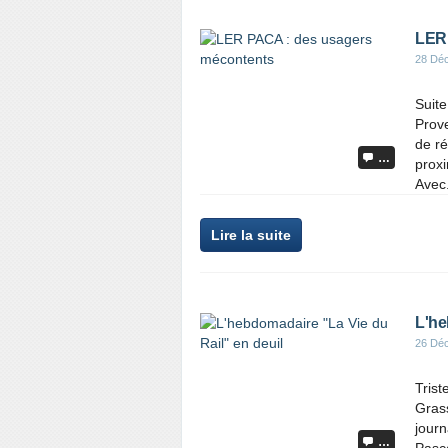
LER 
28 Dé
Suite
Prove
de ré
…
proxi
Avec.
Lire la suite
L'he
26 Dé
Trist
Grass
journ
…