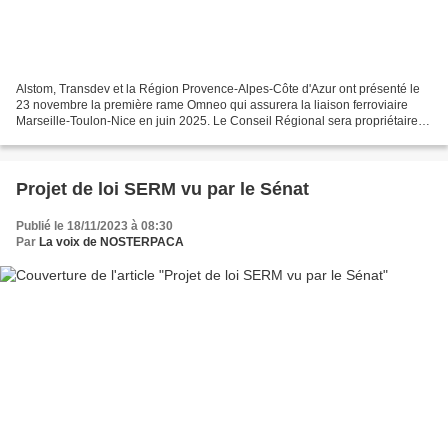
Alstom, Transdev et la Région Provence-Alpes-Côte d'Azur ont présenté le
23 novembre la première rame Omneo qui assurera la liaison ferroviaire
Marseille-Toulon-Nice en juin 2025. Le Conseil Régional sera propriétaire
des seize nouvelles rames qu’il acquiert...
Projet de loi SERM vu par le Sénat
Publié le 18/11/2023 à 08:30
Par
La voix de NOSTERPACA