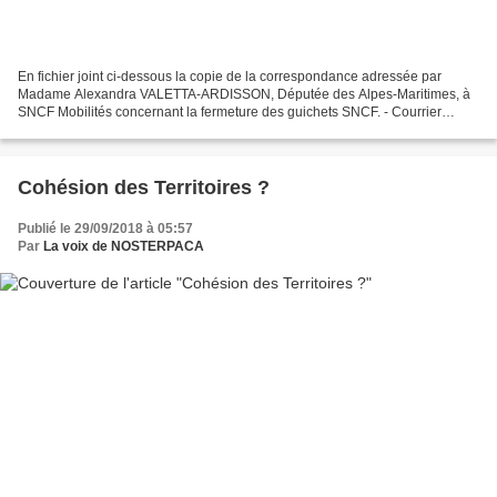
En fichier joint ci-dessous la copie de la correspondance adressée par
Madame Alexandra VALETTA-ARDISSON, Députée des Alpes-Maritimes, à
SNCF Mobilités concernant la fermeture des guichets SNCF. - Courrier
SNCF MOBILITE 24092018.pdf Et il ne s'agit pas...
Cohésion des Territoires ?
Publié le 29/09/2018 à 05:57
Par
La voix de NOSTERPACA