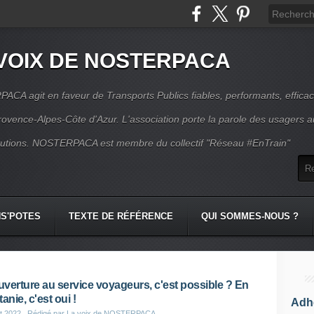
VOIX DE NOSTERPACA
CA agit en faveur de Transports Publics fiables, performants, effica
rovence-Alpes-Côte d'Azur. L'association porte la parole des usagers 
itutions. NOSTERPACA est membre du collectif "Réseau #EnTrain"
S'POTES
TEXTE DE RÉFÉRENCE
QUI SOMMES-NOUS ?
verture au service voyageurs, c'est possible ? En
anie, c'est oui !
Adhé
t 2022
, Rédigé par La voix de NOSTERPACA