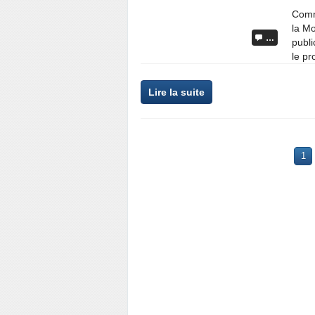
Commu
la Mo
…
publi
le pr
Lire la suite
1