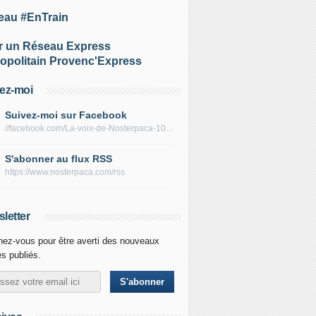
eau #EnTrain
r un Réseau Express
opolitain Provenc'Express
ez-moi
Suivez-moi sur Facebook
//facebook.com/La-voix-de-Nosterpaca-106434384284735
S'abonner au flux RSS
https://www.nosterpaca.com/rss
letter
ez-vous pour être averti des nouveaux
es publiés.