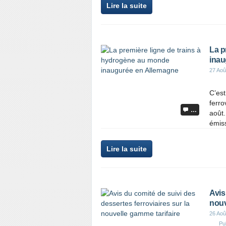
Lire la suite
La p
inau
27 Aoû
C’est
ferro
…
août.
émiss
Lire la suite
Avis
nouv
26 Aoû
Pu