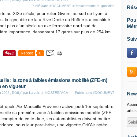
Publié dans
#DOCUMENT
,
#Déplacements du quotidien
Rés
te au XIXe siècle, pour relier Givors, au sud de Lyon, à
, la ligne dite de la « Rive Droite du Rhône » a constitué
Pou
nt plus d’un siècle un axe ferroviaire nord-sud de
Métr
ière importance, desservant 17 gares sur plus de 254 km.
Suiv
Repost
0
eille : la zone à faibles émissions mobilité (ZFE-m)
e en vigueur
t 2022
, Rédigé par La voix de NOSTERPACA
Publié dans
#DOCUMENT
News
Abonn
tropole Aix-Marseille Provence active jeudi 1er septembre
articl
seille sa première zone à faibles émissions mobilité (ZFE-
 compter de cette date, les automobilistes doivent mettre
idence, sous leur pare-brise, une vignette Crit’Air notée...