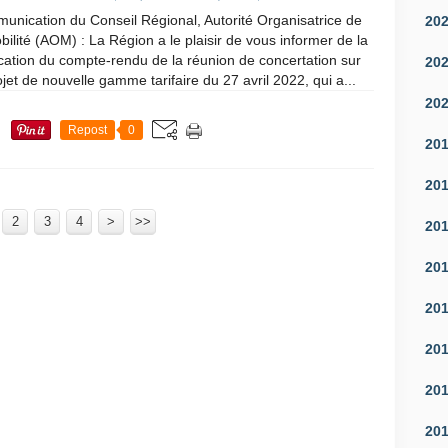
nication du Conseil Régional, Autorité Organisatrice de
20
bilité (AOM) : La Région a le plaisir de vous informer de la
cation du compte-rendu de la réunion de concertation sur
20
ojet de nouvelle gamme tarifaire du 27 avril 2022, qui a...
20
Repost
0
20
20
2
3
4
>
>>
20
20
20
20
20
20