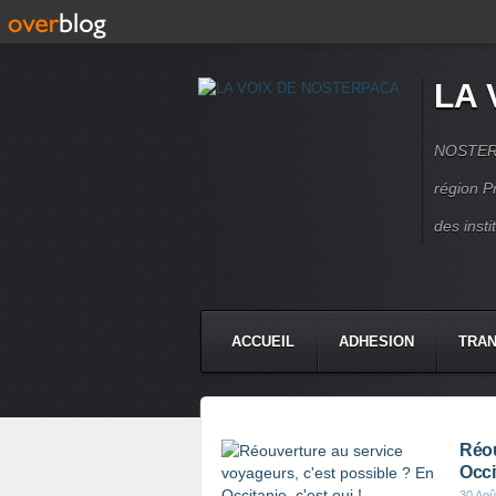
LA 
NOSTERPA
région P
des inst
ACCUEIL
ADHESION
TRAN
Réou
Occit
30 Aoû