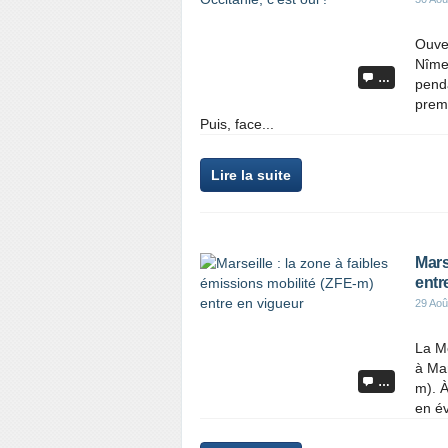
Ouver
Nîmes
…
penda
prem
Puis, face...
Lire la suite
Mars
entr
29 Aoû
La Mé
à Mar
…
m). À
en év