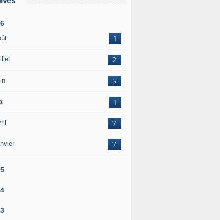
ives
26
oût
1
illet
2
in
5
ai
1
ril
7
nvier
7
25
24
23