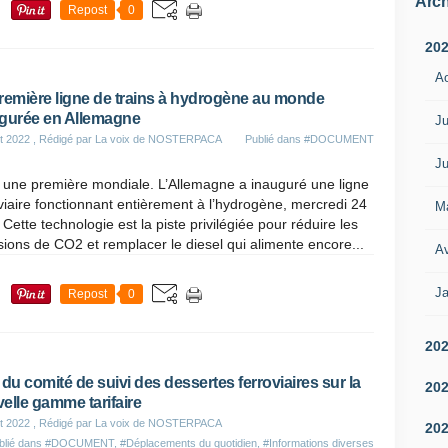
Arch
Repost
0
20
A
remière ligne de trains à hydrogène au monde
gurée en Allemagne
Ju
t 2022
, Rédigé par La voix de NOSTERPACA
Publié dans
#DOCUMENT
Ju
 une première mondiale. L’Allemagne a inauguré une ligne
viaire fonctionnant entièrement à l’hydrogène, mercredi 24
M
 Cette technologie est la piste privilégiée pour réduire les
ions de CO2 et remplacer le diesel qui alimente encore...
Av
Ja
Repost
0
20
 du comité de suivi des dessertes ferroviaires sur la
20
elle gamme tarifaire
t 2022
, Rédigé par La voix de NOSTERPACA
20
blié dans
#DOCUMENT
,
#Déplacements du quotidien
,
#Informations diverses