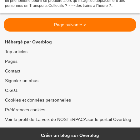
tel phénomène peut-il se produire alors qu'il s'agit du déplacement des
personnes en Transports Collectifs ? >>> des trains à l'heure ?
effectivement, c'était le cas aujourd'hui. >>>...
Page suivante >
Hébergé par Overblog
Top articles
Pages
Contact
Signaler un abus
C.G.U.
Cookies et données personnelles
Préférences cookies
Voir le profil de La voix de NOSTERPACA sur le portail Overblog
Créer un blog sur Overblog