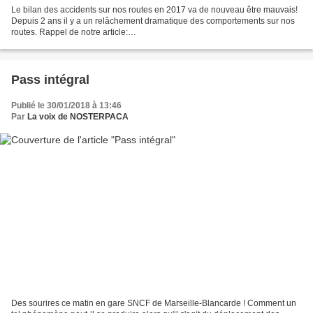
Le bilan des accidents sur nos routes en 2017 va de nouveau être mauvais!
Depuis 2 ans il y a un relâchement dramatique des comportements sur nos
routes. Rappel de notre article:
http://www.nosterpaca.com/2017/02/accidents-sur-les-routes-3eme-annee-
de-hausse.html...
Pass intégral
Publié le 30/01/2018 à 13:46
Par
La voix de NOSTERPACA
Des sourires ce matin en gare SNCF de Marseille-Blancarde ! Comment un