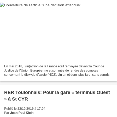
En mai 2018, l’(in)action de la France était renvoyée devant la Cour de
Justice de l’Union Européenne et sommée de rendre des comptes
concernant le dioxyde d’azote (NO2). Un an et demi plus tard, sans surprise,
la justice européenne condamne la France...
RER Toulonnais: Pour la gare « terminus Ouest
» à St CYR
Publié le 22/10/2019 à 17:04
Par
Jean-Paul Klein