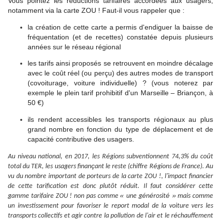
Vous pointez les réductions tarifaires accordées aux usagers,
notamment via la carte ZOU ! Faut-il vous rappeler que :
la création de cette carte a permis d'endiguer la baisse de
fréquentation (et de recettes) constatée depuis plusieurs
années sur le réseau régional
les tarifs ainsi proposés se retrouvent en moindre décalage
avec le coût réel (ou perçu) des autres modes de transport
(covoiturage, voiture individuelle) ? (vous noterez par
exemple le plein tarif prohibitif d'un Marseille – Briançon, à
50 €)
ils rendent accessibles les transports régionaux au plus
grand nombre en fonction du type de déplacement et de
capacité contributive des usagers.
é
û
Au niveau national, en 2017, les R
gions subventionnent 74,3% du co
t
ç
é
total du TER, les usagers finan
ant le reste (chiffre R
gions de France). Au
’
vu du nombre important de porteurs de la carte ZOU !, l
impact financier
ô
é
é
de cette tarification est donc plut
t r
duit. Il faut consid
rer cette
«
é
é
é »
gamme tarifaire ZOU ! non pas comme
une g
n
rosit
mais comme
un investissement pour favoriser le report modal de la voiture vers les
’
é
transports collectifs et agir contre la pollution de l
air et le r
chauffement