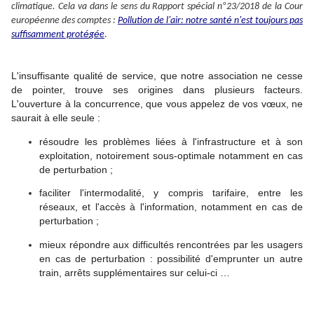
é
°
climatique. Cela va dans le sens du Rapport sp
cial n
23/2018
de la Cour
é
’
é
’
europ
enne des comptes :
Pollution de l
air: notre sant
n
est toujours pas
é
é
suffisamment prot
g
e
.
L'insuffisante qualité de service, que notre association ne cesse
de pointer, trouve ses origines dans plusieurs facteurs.
L'ouverture à la concurrence, que vous appelez de vos vœux, ne
saurait à elle seule :
résoudre les problèmes liées à l'infrastructure et à son
exploitation, notoirement sous-optimale notamment en cas
de perturbation ;
faciliter l'intermodalité, y compris tarifaire, entre les
réseaux, et l'accès à l'information, notamment en cas de
perturbation ;
mieux répondre aux difficultés rencontrées par les usagers
en cas de perturbation : possibilité d'emprunter un autre
train, arrêts supplémentaires sur celui-ci …