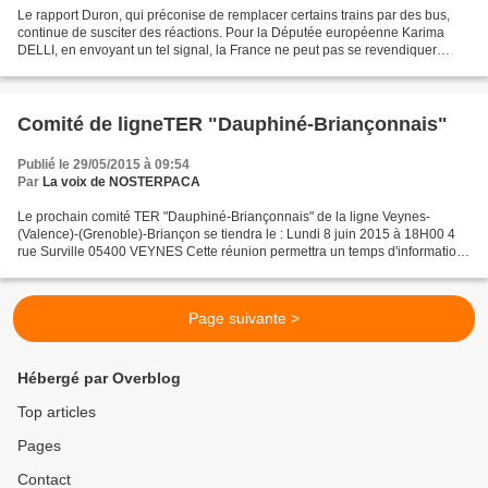
Le rapport Duron, qui préconise de remplacer certains trains par des bus,
continue de susciter des réactions. Pour la Députée européenne Karima
DELLI, en envoyant un tel signal, la France ne peut pas se revendiquer
comme un exemple dans la lutte contre...
Comité de ligneTER "Dauphiné-Briançonnais"
Publié le 29/05/2015 à 09:54
Par
La voix de NOSTERPACA
Le prochain comité TER "Dauphiné-Briançonnais" de la ligne Veynes-
(Valence)-(Grenoble)-Briançon se tiendra le : Lundi 8 juin 2015 à 18H00 4
rue Surville 05400 VEYNES Cette réunion permettra un temps d'information
et d'échanges sur les sujets suivants...
Page suivante >
Hébergé par Overblog
Top articles
Pages
Contact