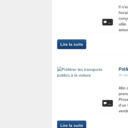
Il n'
horai
conçu
…
util
assoc
Lire la suite
Préf
29 Jan
Afin 
prend
Prove
…
d’un 
vendr
Lire la suite