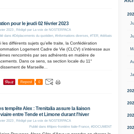
Arch
20
Ju
ation pour le jeudi 02 février 2023
vier 2023
, Rédigé par La voix de NOSTERPACA
Ju
lié dans
#Déplacements du quotidien
,
#Informations diverses
,
#TER
,
#débats
 les différents sujets qu'elle traite, la Confédération
M
ommation Logement Cadre de Vie (CLCV) s'intéresse aux
lèmes rencontrés par ses adhérents en matière de
cements. Dans ce sens, sa section locale du 11°
Av
dissement de Marseille...
Ja
Repost
0
20
20
es tempête Alex : Trenitalia assure la liaison
oviaire entre Tende et Limone durant l'hiver
20
vier 2023
, Rédigé par La voix de NOSTERPACA
Publié dans
#Alpes-frontière Italie-France
,
#DOCUMENT
20