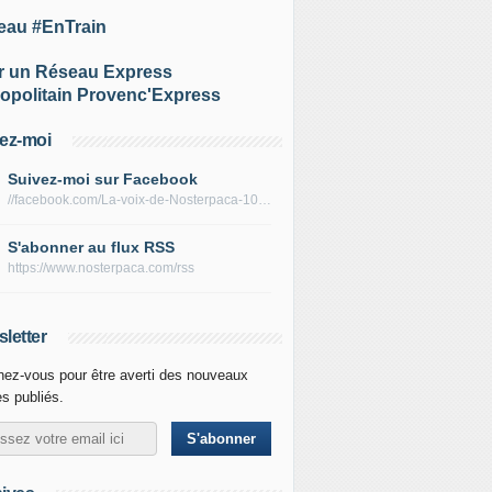
eau #EnTrain
r un Réseau Express
opolitain Provenc'Express
ez-moi
Suivez-moi sur Facebook
//facebook.com/La-voix-de-Nosterpaca-106434384284735
S'abonner au flux RSS
https://www.nosterpaca.com/rss
letter
ez-vous pour être averti des nouveaux
es publiés.