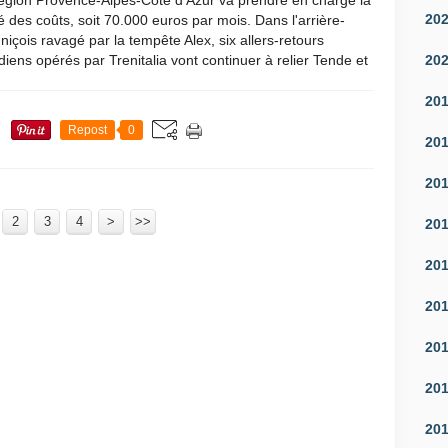
égion Provence-Alpes-Côte d'Azur va prendre en charge la
20
é des coûts, soit 70.000 euros par mois. Dans l'arrière-
niçois ravagé par la tempête Alex, six allers-retours
20
diens opérés par Trenitalia vont continuer à relier Tende et
20
Repost
0
20
20
2
3
4
>
>>
20
20
20
20
20
20