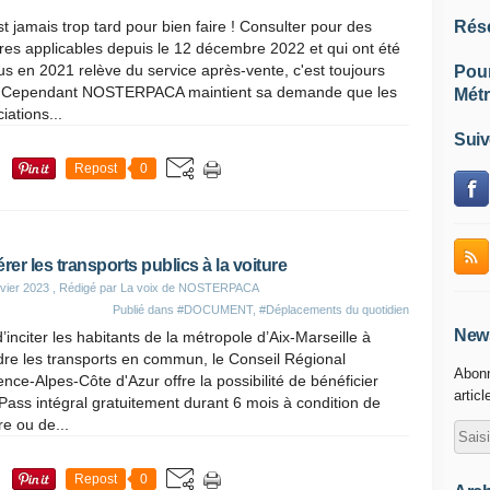
est jamais trop tard pour bien faire ! Consulter pour des
Rés
res applicables depuis le 12 décembre 2022 et qui ont été
s en 2021 relève du service après-vente, c'est toujours
Pou
e. Cependant NOSTERPACA maintient sa demande que les
Métr
iations...
Suiv
Repost
0
érer les transports publics à la voiture
vier 2023
, Rédigé par La voix de NOSTERPACA
Publié dans
#DOCUMENT
,
#Déplacements du quotidien
News
d’inciter les habitants de la métropole d’Aix-Marseille à
re les transports en commun, le Conseil Régional
Abonn
nce-Alpes-Côte d'Azur offre la possibilité de bénéficier
articl
Pass intégral gratuitement durant 6 mois à condition de
e ou de...
Repost
0