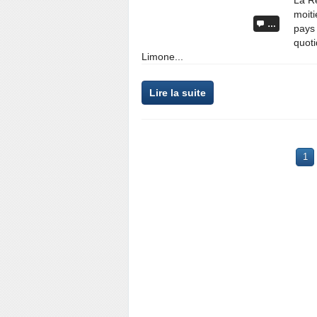
La R
moiti
…
pays 
quoti
Limone...
Lire la suite
1