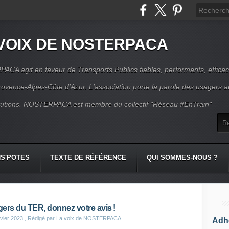
VOIX DE NOSTERPACA
CA agit en faveur de Transports Publics fiables, performants, effica
rovence-Alpes-Côte d'Azur. L'association porte la parole des usagers 
itutions. NOSTERPACA est membre du collectif "Réseau #EnTrain"
S'POTES
TEXTE DE RÉFÉRENCE
QUI SOMMES-NOUS ?
ers du TER, donnez votre avis !
vier 2023
, Rédigé par La voix de NOSTERPACA
Adhé