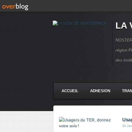
LA 
NOSTERPA
région P
des inst
ACCUEIL
ADHESION
TRAN
Usag
30 Jan