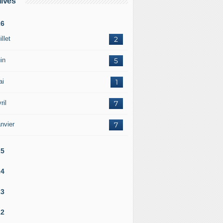
ives
26
illet
2
in
5
ai
1
ril
7
nvier
7
25
24
23
22