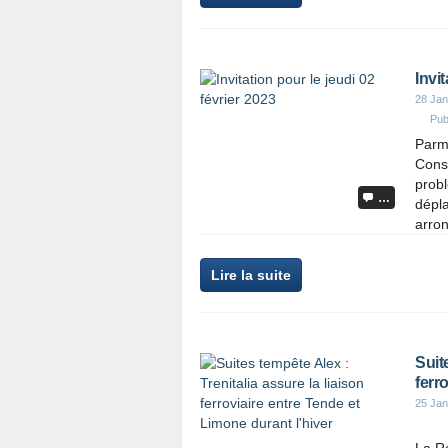
Invit
28 Jan
Pub
Parmi
Cons
prob
…
dépla
arron
Lire la suite
Suit
ferr
25 Jan