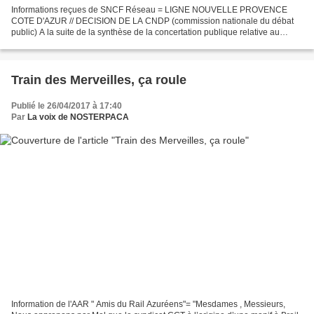
Informations reçues de SNCF Réseau = LIGNE NOUVELLE PROVENCE
COTE D'AZUR // DECISION DE LA CNDP (commission nationale du débat
public) A la suite de la synthèse de la concertation publique relative au
projet de Ligne Nouvelle Provence Côte d’Azur présentée...
Train des Merveilles, ça roule
Publié le 26/04/2017 à 17:40
Par
La voix de NOSTERPACA
Information de l'AAR " Amis du Rail Azuréens"= "Mesdames , Messieurs,