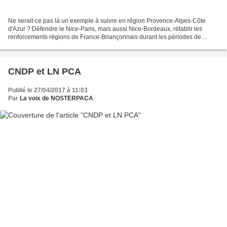
Ne serait-ce pas là un exemple à suivre en région Provence-Alpes-Côte
d'Azur ? Défendre le Nice-Paris, mais aussi Nice-Bordeaux, rétablir les
renforcements régions de France-Briançonnais durant les périodes de
pointe ... il y a matière à défendre les...
CNDP et LN PCA
Publié le 27/04/2017 à 11:03
Par
La voix de NOSTERPACA