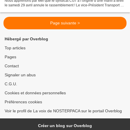
Nous apprenons par Mel que le syndicat CGT à l’origine d’une manif à Breil
le samedi 29 avril annule le rassemblement ! Le vice-Président Transport P.
Tabarot nous a donné les explications...
Page suivante >
Hébergé par Overblog
Top articles
Pages
Contact
Signaler un abus
C.G.U.
Cookies et données personnelles
Préférences cookies
Voir le profil de La voix de NOSTERPACA sur le portail Overblog
Créer un blog sur Overblog