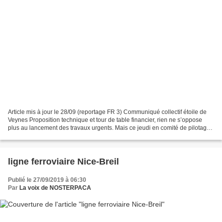
Article mis à jour le 28/09 (reportage FR 3) Communiqué collectif étoile de
Veynes Proposition technique et tour de table financier, rien ne s’oppose
plus au lancement des travaux urgents. Mais ce jeudi en comité de pilotage
présidé par le préfet de Région...
ligne ferroviaire Nice-Breil
Publié le 27/09/2019 à 06:30
Par
La voix de NOSTERPACA