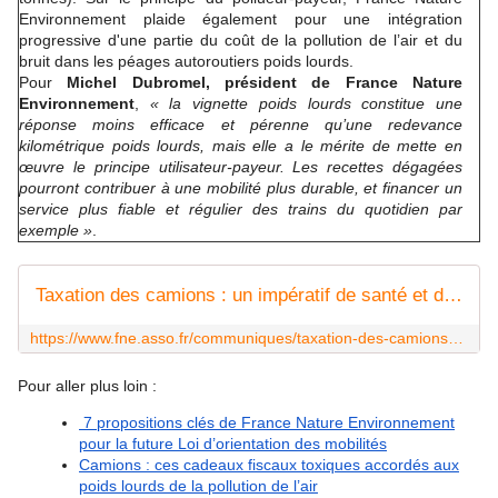
Environnement plaide également pour une intégration
progressive d'une partie du coût de la pollution de l’air et du
bruit dans les péages autoroutiers poids lourds.
Pour
Michel Dubromel, président de France Nature
Environnement
,
« la vignette poids lourds constitue une
réponse moins efficace et pérenne qu’une redevance
kilométrique poids lourds, mais elle a le mérite de mette en
œuvre le principe utilisateur-payeur. Les recettes dégagées
pourront contribuer à une mobilité plus durable, et financer un
service plus fiable et régulier des trains du quotidien par
exemple »
.
Taxation des camions : un impératif de santé et d'équité
https://www.fne.asso.fr/communiques/taxation-des-camions-un-imp%C3%A9ratif-de-sant%C3%A9-et-d%E2%80%99%C3%A9quit%C3%A9
Pour aller plus loin :
7 propositions clés de France Nature Environnement
pour la future Loi d’orientation des mobilités
Camions : ces cadeaux fiscaux toxiques accordés aux
poids lourds de la pollution de l’air