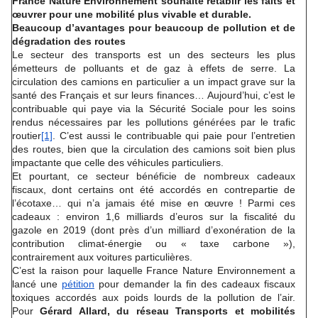
France Nature Environnement souhaite rétablir les faits et
œuvrer pour une mobilité plus vivable et durable.
Beaucoup d’avantages pour beaucoup de pollution et de
dégradation des routes
Le secteur des transports est un des secteurs les plus
émetteurs de polluants et de gaz à effets de serre. La
circulation des camions en particulier a un impact grave sur la
santé des Français et sur leurs finances… Aujourd’hui, c’est le
contribuable qui paye via la Sécurité Sociale pour les soins
rendus nécessaires par les pollutions générées par le trafic
routier
[1]
. C’est aussi le contribuable qui paie pour l’entretien
des routes, bien que la circulation des camions soit bien plus
impactante que celle des véhicules particuliers.
Et pourtant, ce secteur bénéficie de nombreux cadeaux
fiscaux, dont certains ont été accordés en contrepartie de
l’écotaxe… qui n’a jamais été mise en œuvre ! Parmi ces
cadeaux : environ 1,6 milliards d’euros sur la fiscalité du
gazole en 2019 (dont près d’un milliard d’exonération de la
contribution climat-énergie ou « taxe carbone »),
contrairement aux voitures particulières.
C’est la raison pour laquelle France Nature Environnement a
lancé une
pétition
pour demander la fin des cadeaux fiscaux
toxiques accordés aux poids lourds de la pollution de l’air.
Pour
Gérard Allard, du réseau Transports et mobilités