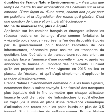
durables de France Nature Environnement
,
« il est plus que
temps de mettre fin aux exonérations des camions sur la taxe
carbone.
D’une façon ou d’une autre, chacun doit payer pour
les pollutions et la dégradation des routes qu’il génère. C’est
une question de justice et un impératif écologique ».
Moins de mauvaise foi, plus d’équité
Applicable sur les camions français et étrangers utilisant les
réseaux routiers en échange d’une somme forfaitaire, la
« vignette poids lourds » représente l’un des dispositifs étudiés
par le gouvernement pour financer l’entretien de ces
infrastructures, nécessaire pour assurer les transports du
quotidien. Les fédérations de transporteurs routiers crient au
scandale face à l’annonce d’une nouvelle « taxe », après les
annonces de hausse du montant des carburants. Oubliant
qu’ils ont proposé cette même vignette en 2015 en lieu et
place… de l’écotaxe, et qu’il s’agit simplement d’appliquer le
principe utilisateur-payeur.
France Nature Environnement demande que les bons signaux,
notamment fiscaux soient envoyés. Une fiscalité des transports
plus équitable doit in fine permettre que chaque utilisateur
finance le coût d'entretien de l'infrastructure lorsqu'il effectue
un trajet (via la mise en place d’une redevance kilométrique
d’utilisation des routes pour les poids lourds de plus de 3,5
tonnes). Sur le principe du pollueur-payeur, France Nature