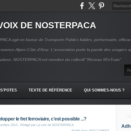
VOIX DE NOSTERPACA
CA agit en faveur de Transports Publics fiables, performants, effica
rovence-Alpes-Côte d'Azur. L'association porte la parole des usagers 
itutions. NOSTERPACA est membre du collectif "Réseau #EnTrain"
S'POTES
TEXTE DE RÉFÉRENCE
QUI SOMMES-NOUS ?
opper le fret ferroviaire, c'est possible ...?
cembre 2013
, Rédigé par La voix de NOSTERPACA
Adhé
Publié dans
#DOCUMENT