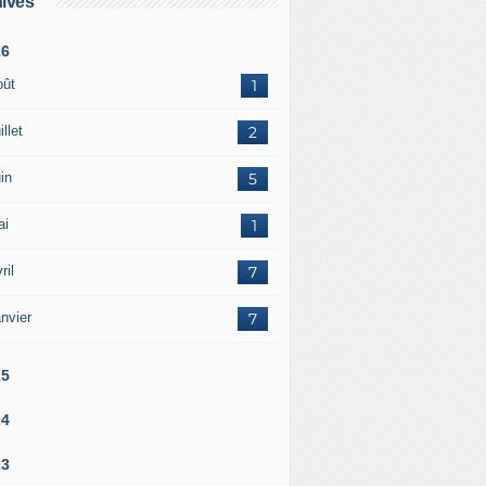
ives
26
oût
1
illet
2
in
5
ai
1
ril
7
nvier
7
25
24
23