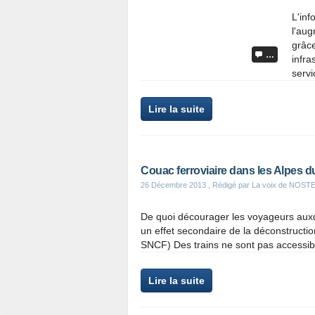
L'inf
l'aug
grâce
…
infra
servi
Lire la suite
Couac ferroviaire dans les Alpes 
26 Décembre 2013
, Rédigé par La voix de NOS
De quoi décourager les voyageurs auxqu
un effet secondaire de la déconstructio
SNCF) Des trains ne sont pas accessibl
Lire la suite