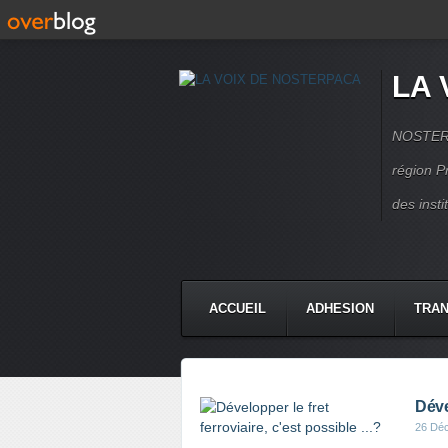
LA 
NOSTERPA
région P
des inst
ACCUEIL
ADHESION
TRAN
Dével
26 Dé