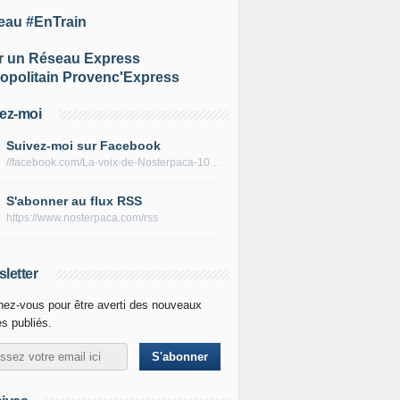
eau #EnTrain
r un Réseau Express
opolitain Provenc'Express
ez-moi
Suivez-moi sur Facebook
//facebook.com/La-voix-de-Nosterpaca-106434384284735
S'abonner au flux RSS
https://www.nosterpaca.com/rss
letter
ez-vous pour être averti des nouveaux
es publiés.