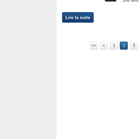
100 ans.
Lire la suite
<<
<
1
2
3