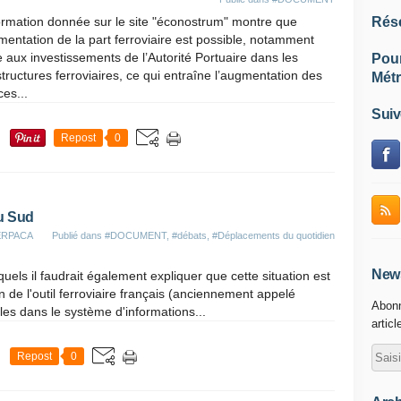
ormation donnée sur le site "éconostrum" montre que
Rés
mentation de la part ferroviaire est possible, notamment
 aux investissements de l’Autorité Portuaire dans les
Pou
structures ferroviaires, ce qui entraîne l’augmentation des
Métr
ces...
Suiv
Repost
0
du Sud
TERPACA
Publié dans
#DOCUMENT
,
#débats
,
#Déplacements du quotidien
News
els il faudrait également expliquer que cette situation est
n de l'outil ferroviaire français (anciennement appelé
Abonn
es dans le système d'informations...
articl
Repost
0