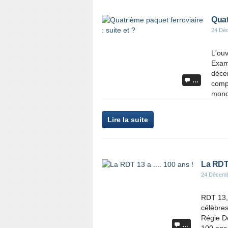
Quat
24 Dé
L'ouv
Exami
déce
…
compo
mond
Lire la suite
La RDT 1
24 Décemb
RDT 13, 
célèbre
Régie D
…