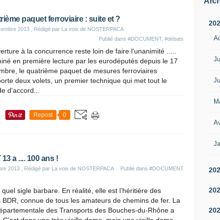
Arch
rième paquet ferroviaire : suite et ?
20
cembre 2013
, Rédigé par La voix de NOSTERPACA
A
Publié dans
#DOCUMENT
,
#débats
erture à la concurrence reste loin de faire l'unanimité .....
Ju
né en première lecture par les eurodéputés depuis le 17
mbre, le quatrième paquet de mesures ferroviaires
Ju
rte deux volets, un premier technique qui met tout le
e d'accord...
M
Repost
0
Av
Ja
3 a .... 100 ans !
re 2013
, Rédigé par La voix de NOSTERPACA
Publié dans
#DOCUMENT
20
20
quel sigle barbare. En réalité, elle est l’héritière des
s BDR, connue de tous les amateurs de chemins de fer. La
20
épartementale des Transports des Bouches-du-Rhône a