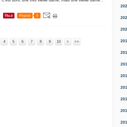
 C’est donc une très vieille dame, mais une vieille dame...
20
Repost
0
20
20
20
4
5
6
7
8
9
10
>
>>
20
20
20
20
20
20
20