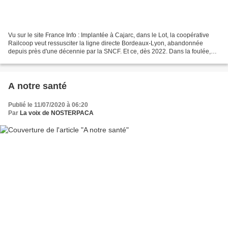
Vu sur le site France Info : Implantée à Cajarc, dans le Lot, la coopérative
Railcoop veut ressusciter la ligne directe Bordeaux-Lyon, abandonnée
depuis près d'une décennie par la SNCF. Et ce, dès 2022. Dans la foulée,
elle entend instaurer d'autres liaisons...
A notre santé
Publié le 11/07/2020 à 06:20
Par
La voix de NOSTERPACA