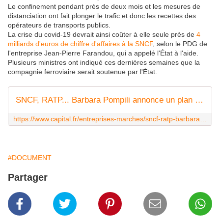
Le confinement pendant près de deux mois et les mesures de
distanciation ont fait plonger le trafic et donc les recettes des
opérateurs de transports publics.
La crise du covid-19 devrait ainsi coûter à elle seule près de
4
milliards d'euros de chiffre d'affaires à la SNCF
, selon le PDG de
l'entreprise Jean-Pierre Farandou, qui a appelé l'État à l'aide.
Plusieurs ministres ont indiqué ces dernières semaines que la
compagnie ferroviaire serait soutenue par l'État.
SNCF, RATP... Barbara Pompili annonce un plan de relance massif des transports en commun
https://www.capital.fr/entreprises-marches/sncf-ratp-barbara-pompili-annonce-un-plan-de-relance-massif-des-transports-en-commun-1374965
#DOCUMENT
Partager