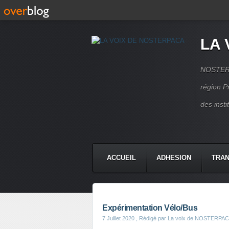
LA 
NOSTERPA
région P
des inst
ACCUEIL
ADHESION
TRAN
Expérimentation Vélo/Bus
7 Juillet 2020
, Rédigé par La voix de NOSTERPA