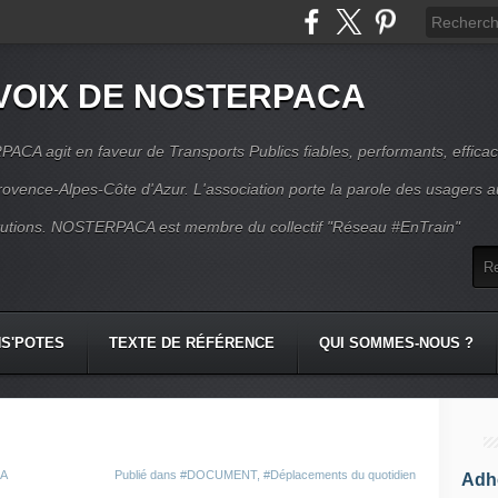
VOIX DE NOSTERPACA
CA agit en faveur de Transports Publics fiables, performants, effica
rovence-Alpes-Côte d'Azur. L'association porte la parole des usagers 
itutions. NOSTERPACA est membre du collectif "Réseau #EnTrain"
S'POTES
TEXTE DE RÉFÉRENCE
QUI SOMMES-NOUS ?
CA
Publié dans
#DOCUMENT
,
#Déplacements du quotidien
Adhé