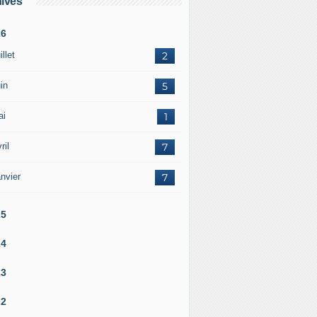
ives
26
illet
2
in
5
ai
1
ril
7
nvier
7
25
24
23
22