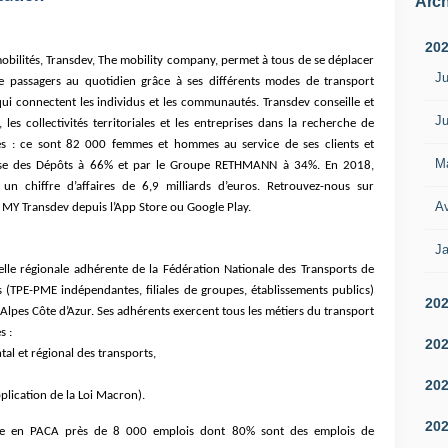
Arch
20
mobilités, Transdev, The mobility company, permet à tous de se déplacer
Ju
de passagers au quotidien grâce à ses différents modes de transport
qui connectent les individus et les communautés. Transdev conseille et
Ju
es collectivités territoriales et les entreprises dans la recherche de
tes : ce sont 82 000 femmes et hommes au service de ses clients et
M
aisse des Dépôts à 66% et par le Groupe RETHMANN à 34%. En 2018,
n chiffre d’affaires de 6,9 milliards d’euros. Retrouvez-nous sur
Av
 MY Transdev depuis l’App Store ou Google Play.
Ja
lle régionale adhérente de la Fédération Nationale des Transports de
(TPE-PME indépendantes, filiales de groupes, établissements publics)
20
lpes Côte d’Azur. Ses adhérents exercent tous les métiers du transport
s :
20
tal et régional des transports,
20
plication de la Loi Macron).
20
nte en PACA près de 8 000 emplois dont 80% sont des emplois de