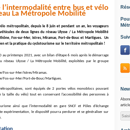
l’intermodalité entre bus et vélo
Rés
seau La Métropole Mobilité
Pou
Métr
élo métropolitain, depuis le 8 juin et pendant un an, les voyageurs
véhicules de deux lignes du réseau Ulysse / La Métropole Mobilité
Suiv
hône, Fos-sur-Mer, Istres, Miramas, Port-de-Bouc et Martigues. Un
en et la pratique du cyclotourisme sur le territoire métropolitain !
0 au printemps 2021, avec un bilan d’étape 6 mois après le démarrage
du réseau Ulysse / La Métropole Mobilité, exploitées par le groupe
ne/Fos-sur-Mer/Istres/Miramas.
ône/Fos-sur-Mer/Port-de-Bouc/Martigues.
News
 métropolitaines, sont équipés de 2 portes vélos monoblocs pouvant
a taille du vélo) tout en conservant l’accessibilité des personnes à
Abonn
articl
tourisme ainsi que l’intermodalité en gare SNCF et Pôles d’échange
e expérimentation, le dispositif pourra perdurer et se généraliser sur
.
tation