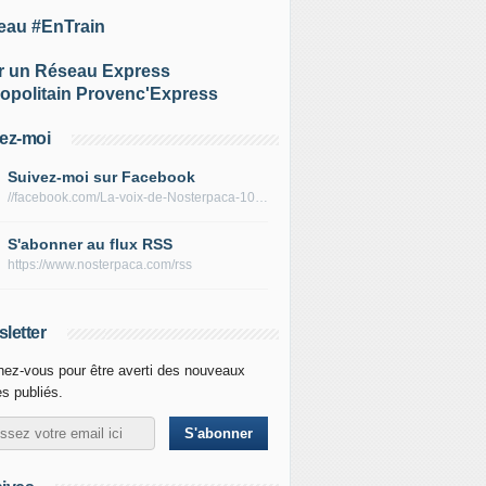
eau #EnTrain
r un Réseau Express
opolitain Provenc'Express
ez-moi
Suivez-moi sur Facebook
//facebook.com/La-voix-de-Nosterpaca-106434384284735
S'abonner au flux RSS
https://www.nosterpaca.com/rss
letter
ez-vous pour être averti des nouveaux
es publiés.