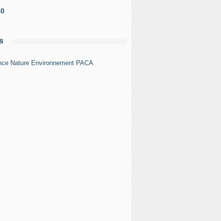
10
s
nce Nature Environnement PACA