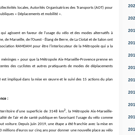
20
ollectivités locales, Autorités Organisatrices des Transports (AOT) pour
publiques « Déplacements et mobilité ».
20
20
qui agissent en faveur de l’usage du vélo et des modes alternatifs à
, de Marseille, de l’Ouest - Étang de Berre, de La Ciotat et de Salon ont
20
association RAMDAM pour être l’interlocuteur de la Métropole qui a la
20
les méninges » pour que la Métropole Aix-Marseille-Provence prenne en
ttentes des cyclistes et autres pratiquants de modes de déplacements
20
20
est impliqué dans la mise en œuvre et le suivi des 15 actions du plan
20
nce :
20
2
 territoire d’une superficie de 3148 km
, la Métropole Aix-Marseille-
20
ité de l’air et de santé publique en favorisant l’usage du vélo comme
ut voiture. Depuis juin 2019, une étape a été franchie avec la mise en
20
0 millions d’euros sur cinq ans pour donner une nouvelle place au vélo