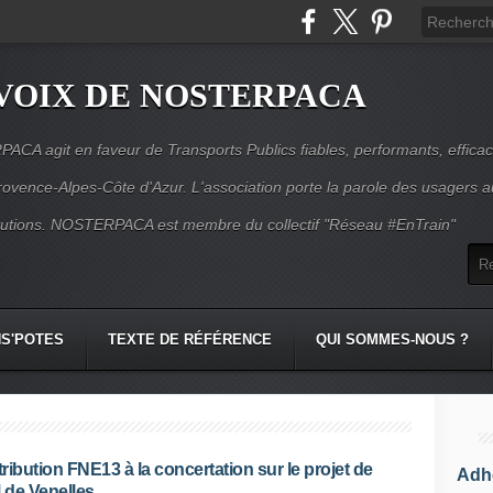
VOIX DE NOSTERPACA
CA agit en faveur de Transports Publics fiables, performants, effica
rovence-Alpes-Côte d'Azur. L'association porte la parole des usagers 
itutions. NOSTERPACA est membre du collectif "Réseau #EnTrain"
S'POTES
TEXTE DE RÉFÉRENCE
QUI SOMMES-NOUS ?
ribution FNE13 à la concertation sur le projet de
Adhé
de Venelles