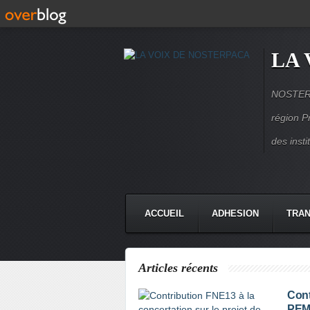
LA 
NOSTERPA
région P
des inst
ACCUEIL
ADHESION
TRAN
Articles récents
Cont
PEM 