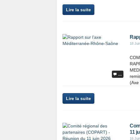
Lire la suite
Rapp
18 Jui
COMM
RAP
MEDI
…
remi
(Axe
Lire la suite
Comi
11 j
16 Jui