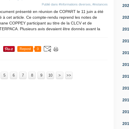
Publié dans
#Informations diverses
,
#instances
20
ocument présenté en réunion de COPART le 11 juin a été
20
é à cet article. Ce compte-rendu reprend les notes de
hane COPPEY participant au titre de la CLCV et de
ERPACA. Plusieurs avis devaient être donnés avant la
20
20
Repost
0
20
20
5
6
7
8
9
10
100
200
300
400
500
600
700
20
30
40
50
60
70
80
90
>
>>
20
20
20
20
20