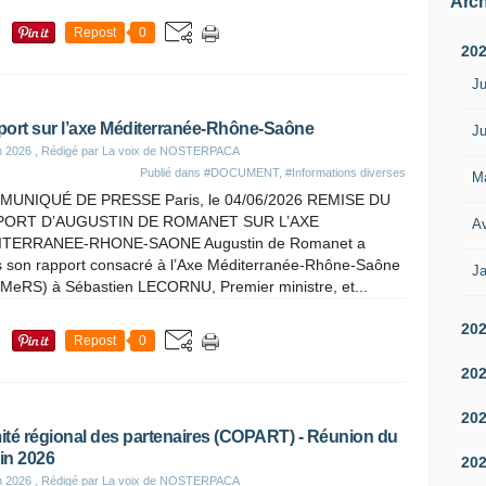
Arch
Repost
0
20
Ju
ort sur l’axe Méditerranée-Rhône-Saône
Ju
n 2026
, Rédigé par La voix de NOSTERPACA
Publié dans
#DOCUMENT
,
#Informations diverses
M
UNIQUÉ DE PRESSE Paris, le 04/06/2026 REMISE DU
PORT D’AUGUSTIN DE ROMANET SUR L’AXE
Av
TERRANEE-RHONE-SAONE Augustin de Romanet a
s son rapport consacré à l’Axe Méditerranée-Rhône-Saône
Ja
 MeRS) à Sébastien LECORNU, Premier ministre, et...
20
Repost
0
20
20
té régional des partenaires (COPART) - Réunion du
uin 2026
20
n 2026
, Rédigé par La voix de NOSTERPACA