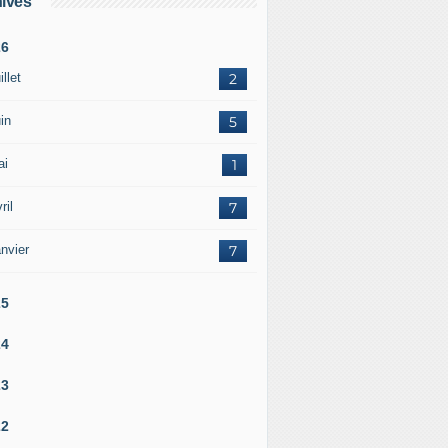
ives
26
illet
2
in
5
ai
1
ril
7
nvier
7
25
24
23
22