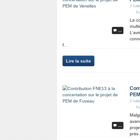
3 Juill
Pu
La co
multi
…
L'avi
conne
f...
Lire la suite
Cont
PEM
3 Juill
Pu
Malgr
avanc
…
proj
près 