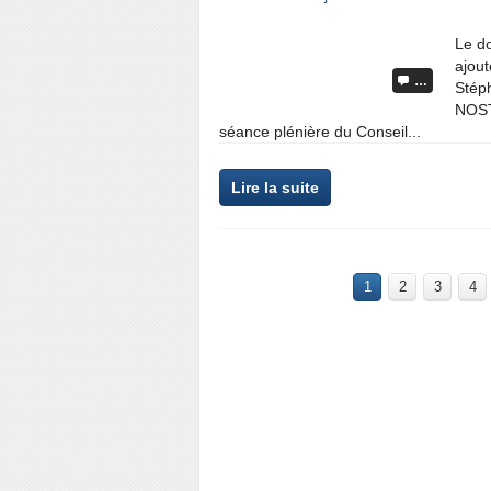
Le d
ajout
…
Stép
NOST
séance plénière du Conseil...
Lire la suite
1
2
3
4