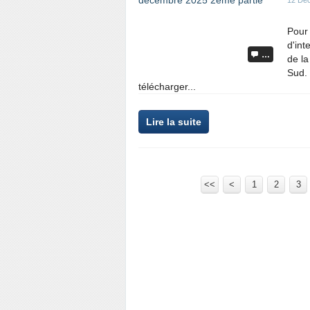
12 Dé
Pour
d'int
…
de la
Sud.
télécharger...
Lire la suite
<<
<
1
2
3