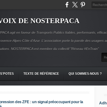
VOIX DE NOSTERPACA
CA agit en faveur de Transports Publics fiables, performants, effica
rovence-Alpes-Côte d'Azur. L'association porte la parole des usagers 
itutions. NOSTERPACA est membre du collectif "Réseau #EnTrain"
S'POTES
TEXTE DE RÉFÉRENCE
QUI SOMMES-NOUS ?
ression des ZFE : un signal préoccupant pour la
Adhé
é