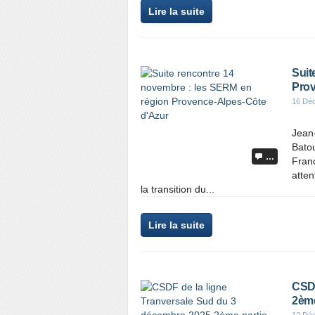
Lire la suite
Suit
Prov
16 Dé
Jean
Bato
…
Franç
atte
la transition du...
Lire la suite
CSDF
2ème