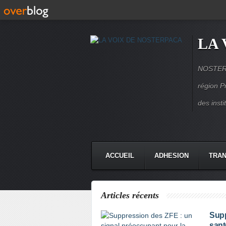
LA 
NOSTERPA
région P
des inst
ACCUEIL
ADHESION
TRAN
Articles récents
Supp
sant