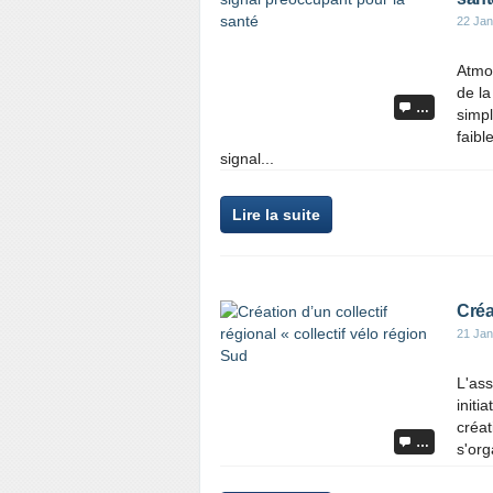
22 Jan
Atmo 
de la
…
simpl
faibl
signal...
Lire la suite
Créa
21 Jan
L'ass
initi
créat
…
s'org