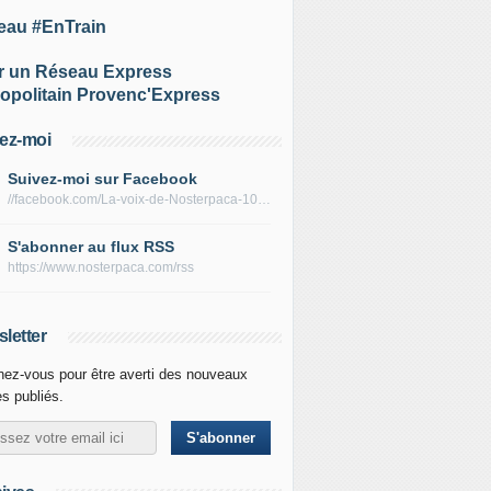
eau #EnTrain
r un Réseau Express
opolitain Provenc'Express
ez-moi
Suivez-moi sur Facebook
//facebook.com/La-voix-de-Nosterpaca-106434384284735
S'abonner au flux RSS
https://www.nosterpaca.com/rss
letter
ez-vous pour être averti des nouveaux
es publiés.