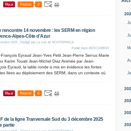
Arch
Repost
0
20
Ju
e rencontre 14 novembre : les SERM en région
Ju
ence-Alpes-Côte d'Azur
cembre 2025
, Rédigé par La voix de NOSTERPACA
M
Publié dans
#DOCUMENT
-François Eyraud Jean-Yves Petit Jean-Pierre Serrus Marie
Av
ux Karim Touati Jean-Michel Diaz Animée par Jean-
ois Eyraud, la table ronde a mis en évidence les fortes
ntes liées au déploiement des SERM, dans un contexte où
Ja
20
Repost
0
20
20
 de la ligne Tranversale Sud du 3 décembre 2025
20
 partie