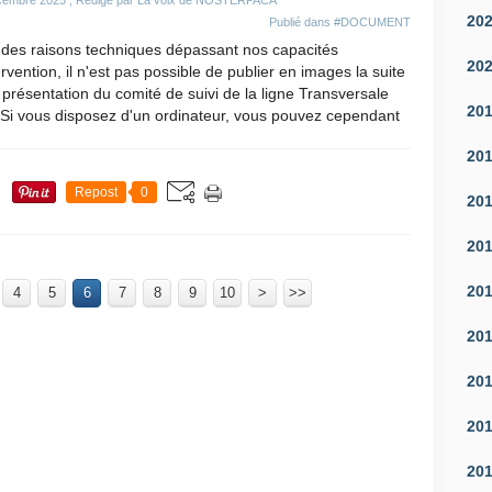
cembre 2025
, Rédigé par La voix de NOSTERPACA
20
Publié dans
#DOCUMENT
 des raisons techniques dépassant nos capacités
20
ervention, il n'est pas possible de publier en images la suite
 présentation du comité de suivi de la ligne Transversale
20
 Si vous disposez d'un ordinateur, vous pouvez cependant
20
Repost
0
20
20
20
4
5
6
7
8
9
10
100
200
300
400
500
600
700
20
30
40
50
60
70
80
90
>
>>
20
20
20
20