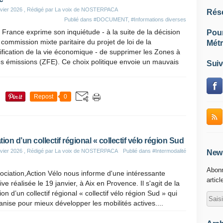
vier 2026
, Rédigé par La voix de NOSTERPACA
Rés
Publié dans
#DOCUMENT
,
#Informations diverses
France exprime son inquiétude - à la suite de la décision
Pou
 commission mixte paritaire du projet de loi de la
Métr
ification de la vie économique - de supprimer les Zones à
es émissions (ZFE). Ce choix politique envoie un mauvais
Suiv
Repost
0
tion d’un collectif régional « collectif vélo région Sud
vier 2026
, Rédigé par La voix de NOSTERPACA
Publié dans
#Intermodalité
News
Abonn
ociation,Action Vélo nous informe d'une intéressante
articl
ative réalisée le 19 janvier, à Aix en Provence. Il s'agit de la
ion d’un collectif régional « collectif vélo région Sud » qui
anise pour mieux développer les mobilités actives....