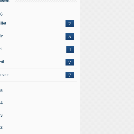
ives
26
illet
2
in
5
ai
1
ril
7
nvier
7
25
24
23
22