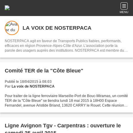
MENU
LA VOIX DE NOSTERPACA
NOSTERPACA agit en faveur de Transports Publics fiables, performants,
efficaces en région Provence-Alpes-Côte d'Azur. L'association porte la
parole des usagers auprès des institutions. NOSTERPACA est membre du
collectif "Réseau #EnTrain"
Comité TER de la "Côte Bleue"
Publié le 18/04/2015 à 08:03
Par
La voix de NOSTERPACA
Pour traiter de la ligne ferroviaire Marseille-Port de Bouc-Miramas, un comité
TER de la "Côte Bleue" se tiendra lundi 18 mai 2015 à 18H00 Espace
Fernandel, avenue Aristide Briand, 13620 CARRY le Rouet. Cette réunion
abordera les sujets suivants : la...
Ligne Avignon Tgv - Carpentras : ouverture le