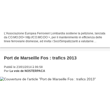
L'Associazione Europea Ferrovieri Lombardia sostiene la petizione, lanciata
da CO.MO.DO< http://CO.MO.DO >, per il mantenimento in efficienza delle
linee ferroviarie dismesse, ed invita i Soci/Simpatizzanti a valutarne
l'eventuale propria adesione. Le...
Port de Marseille Fos : trafics 2013
Publié le 23/01/2014 à 06:58
Par
La voix de NOSTERPACA