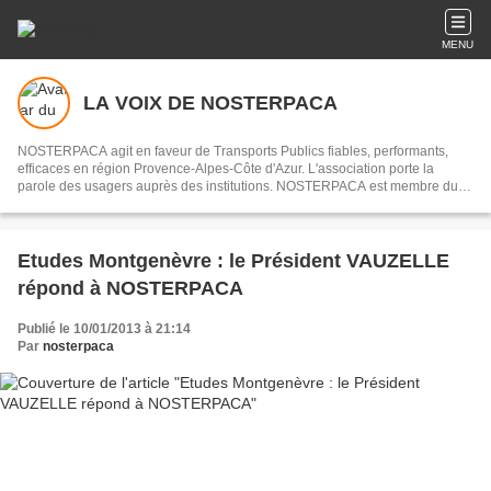
MENU
LA VOIX DE NOSTERPACA
NOSTERPACA agit en faveur de Transports Publics fiables, performants,
efficaces en région Provence-Alpes-Côte d'Azur. L'association porte la
parole des usagers auprès des institutions. NOSTERPACA est membre du
collectif "Réseau #EnTrain"
Etudes Montgenèvre : le Président VAUZELLE
répond à NOSTERPACA
Publié le 10/01/2013 à 21:14
Par
nosterpaca