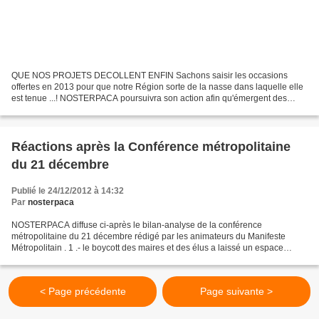
QUE NOS PROJETS DECOLLENT ENFIN Sachons saisir les occasions
offertes en 2013 pour que notre Région sorte de la nasse dans laquelle elle
est tenue ...! NOSTERPACA poursuivra son action afin qu'émergent des
priorités partagées en matière de déplacements...
Réactions après la Conférence métropolitaine
du 21 décembre
Publié le 24/12/2012 à 14:32
Par
nosterpaca
NOSTERPACA diffuse ci-après le bilan-analyse de la conférence
métropolitaine du 21 décembre rédigé par les animateurs du Manifeste
Métropolitain . 1 .- le boycott des maires et des élus a laissé un espace
d'expression et de liberté à la société civile...
< Page précédente
Page suivante >