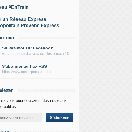
eau #EnTrain
r un Réseau Express
opolitain Provenc'Express
ez-moi
Suivez-moi sur Facebook
//facebook.com/La-voix-de-Nosterpaca-106434384284735
S'abonner au flux RSS
https://www.nosterpaca.com/rss
letter
ez-vous pour être averti des nouveaux
es publiés.