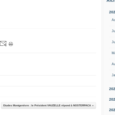
Arch
20
A
Ju
Ju
M
Av
Ja
20
20
Etudes Montgenèvre : le Président VAUZELLE répond à NOSTERPACA
20