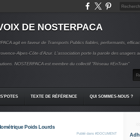
VOIX DE NOSTERPACA
CA agit en faveur de Transports Publics fiables, performants, effica
rovence-Alpes-Côte d'Azur. L'association porte la parole des usagers 
itutions. NOSTERPACA est membre du collectif "Réseau #EnTrain"
S'POTES
TEXTE DE RÉFÉRENCE
QUI SOMMES-NOUS ?
ilométrique Poids Lourds
Publié dans
#DOCUMENT
Adhé