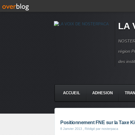
LA 
NOSTERPA
région P
des inst
ACCUEIL
ADHESION
TRAN
Positionnement FNE sur la Taxe K
8 Janvier 2013
, Rédigé par nosterpaca