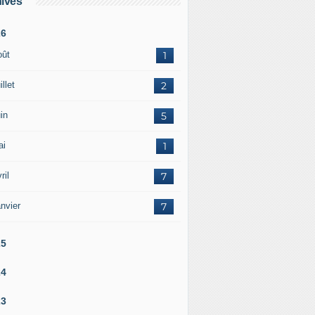
ives
26
oût
1
illet
2
in
5
ai
1
ril
7
nvier
7
25
24
23