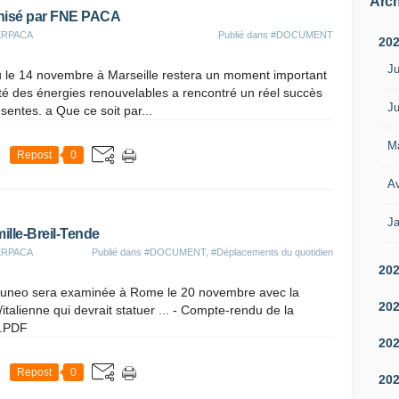
Arch
anisé par FNE PACA
TERPACA
Publié dans
#DOCUMENT
20
Ju
 le 14 novembre à Marseille restera un moment important
aité des énergies renouvelables a rencontré un réel succès
Ju
entes. a Que ce soit par...
M
Repost
0
Av
Ja
mille-Breil-Tende
TERPACA
Publié dans
#DOCUMENT
,
#Déplacements du quotidien
20
le Cuneo sera examinée à Rome le 20 novembre avec la
20
talienne qui devrait statuer ... - Compte-rendu de la
3.PDF
20
Repost
0
20