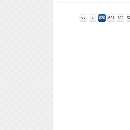
<<
<
600
610
620
621
622
6