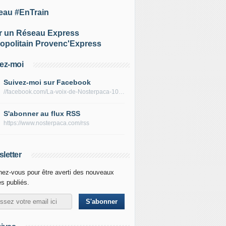
eau #EnTrain
r un Réseau Express
opolitain Provenc'Express
ez-moi
Suivez-moi sur Facebook
//facebook.com/La-voix-de-Nosterpaca-106434384284735
S'abonner au flux RSS
https://www.nosterpaca.com/rss
letter
ez-vous pour être averti des nouveaux
es publiés.