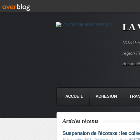
LA 
NOSTERPA
région P
des inst
ACCUEIL
ADHESION
TRAN
Articles récents
Suspension de l’écotaxe : les colle
19 Novembre 2013
, Rédigé par La voix de NOS