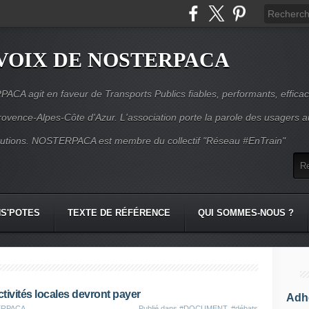
VOIX DE NOSTERPACA
CA agit en faveur de Transports Publics fiables, performants, effica
rovence-Alpes-Côte d'Azur. L'association porte la parole des usagers 
itutions. NOSTERPACA est membre du collectif "Réseau #EnTrain"
S'POTES
TEXTE DE RÉFÉRENCE
QUI SOMMES-NOUS ?
ctivités locales devront payer
Adhé
TERPACA
Publié dans
#DOCUMENT
,
#débats