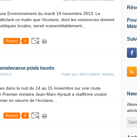
Rés
ure Environnement du mardi 19 novembre 2013. Le
a déclaré ce matin que l’écotaxe, dont les ressources doivent
Pou
ubliques locales, serait vraisemblablement...
Métr
Suiv
Repost
0
oredevance poids lourds
TERPACA
Publié dans
#DOCUMENT
,
#débats
ées dans la nuit du 14 au 15 novembre sur une route
News
e Premier ministre Jean-Marc Ayrault a réaffirmé vouloir
ise en oeuvre de l’écotaxe....
Abonn
articl
Repost
0