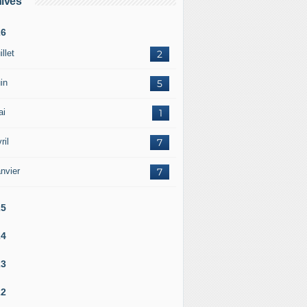
ives
26
illet
2
in
5
ai
1
ril
7
nvier
7
25
24
23
22