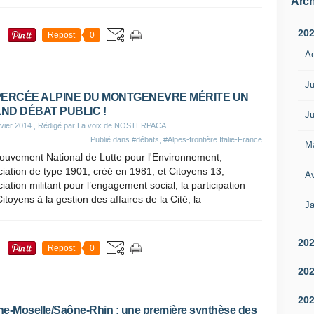
Arch
20
Repost
0
A
Ju
PERCÉE ALPINE DU MONTGENEVRE MÉRITE UN
ND DÉBAT PUBLIC !
Ju
vier 2014
, Rédigé par La voix de NOSTERPACA
Publié dans
#débats
,
#Alpes-frontière Italie-France
M
ouvement National de Lutte pour l'Environnement,
iation de type 1901, créé en 1981, et Citoyens 13,
Av
iation militant pour l’engagement social, la participation
itoyens à la gestion des affaires de la Cité, la
Ja
20
Repost
0
20
20
e-Moselle/Saône-Rhin : une première synthèse des