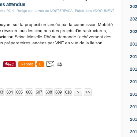
es attendue
20
vier 2014
, Rédigé par La voix de NOSTERPACA
Publié dans
#DOCUMENT
20
uyant sur la proposition lancée par la commission Mobilité
 révision tous les cinq ans des projets d’infrastructures,
20
sociation Seine-Moselle-Rhône demande l’achèvement des
s préparatoires lancées par VNF en vue de la liaison
20
20
Repost
0
20
20
03
604
605
606
607
608
609
610
620
630
640
650
660
670
680
690
700
>
>>
20
20
20
20