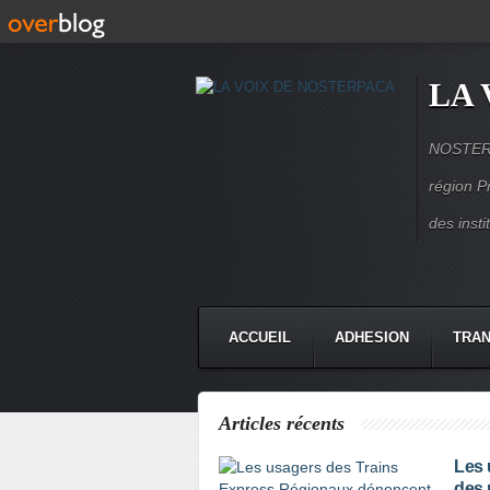
LA 
NOSTERPA
région P
des inst
ACCUEIL
ADHESION
TRAN
Articles récents
Les 
des 