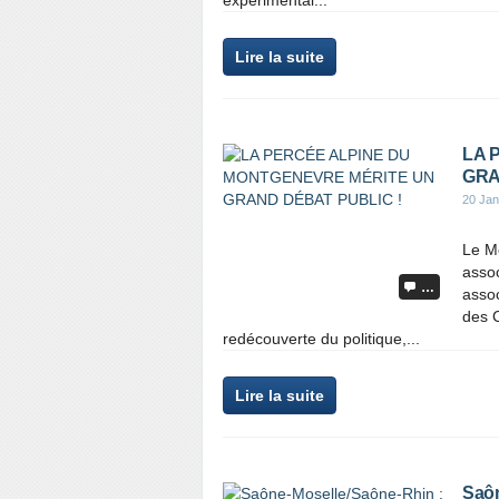
expérimental...
Lire la suite
LA 
GRA
20 Jan
Le M
assoc
…
assoc
des C
redécouverte du politique,...
Lire la suite
Saôn