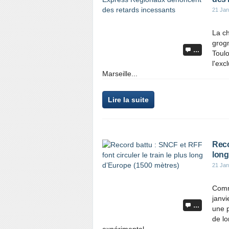
21 Jan
La ch
grogn
…
Toulo
l'exc
Marseille...
Lire la suite
Reco
long
21 Jan
Comm
janvi
…
une p
de lo