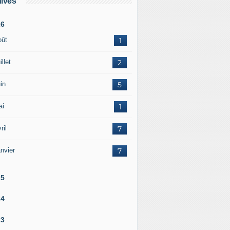
ives
26
oût
1
illet
2
in
5
ai
1
ril
7
nvier
7
25
24
23