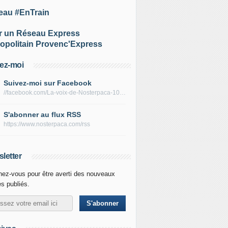
eau #EnTrain
r un Réseau Express
opolitain Provenc'Express
ez-moi
Suivez-moi sur Facebook
//facebook.com/La-voix-de-Nosterpaca-106434384284735
S'abonner au flux RSS
https://www.nosterpaca.com/rss
letter
ez-vous pour être averti des nouveaux
es publiés.