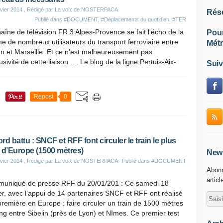
vier 2014
, Rédigé par La voix de NOSTERPACA
Rés
Publié dans
#DOCUMENT
,
#Déplacements du quotidien
,
#TER
aîne de télévision FR 3 Alpes-Provence se fait l'écho de la
Pou
e de nombreux utilisateurs du transport ferroviaire entre
Métr
n et Marseille. Et ce n'est malheureusement pas
lusivité de cette liaison .... Le blog de la ligne Pertuis-Aix-
Suiv
Repost
0
rd battu : SNCF et RFF font circuler le train le plus
 d’Europe (1500 mètres)
News
vier 2014
, Rédigé par La voix de NOSTERPACA
Publié dans
#DOCUMENT
Abonn
articl
uniqué de presse RFF du 20/01/201 : Ce samedi 18
er, avec l’appui de 14 partenaires SNCF et RFF ont réalisé
remière en Europe : faire circuler un train de 1500 mètres
ng entre Sibelin (près de Lyon) et Nîmes. Ce premier test