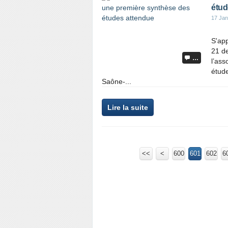
étud
17 Jan
S'app
21 de
…
l’as
étude
Saône-...
Lire la suite
<<
<
600
601
602
6