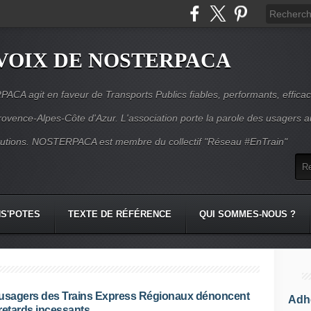
VOIX DE NOSTERPACA
CA agit en faveur de Transports Publics fiables, performants, effica
rovence-Alpes-Côte d'Azur. L'association porte la parole des usagers 
itutions. NOSTERPACA est membre du collectif "Réseau #EnTrain"
S'POTES
TEXTE DE RÉFÉRENCE
QUI SOMMES-NOUS ?
usagers des Trains Express Régionaux dénoncent
Adhé
retards incessants