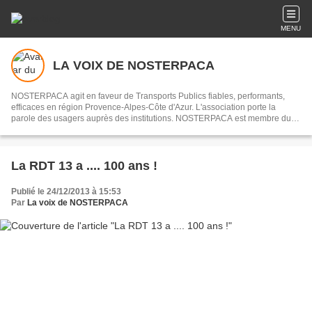
MENU
LA VOIX DE NOSTERPACA
NOSTERPACA agit en faveur de Transports Publics fiables, performants,
efficaces en région Provence-Alpes-Côte d'Azur. L'association porte la
parole des usagers auprès des institutions. NOSTERPACA est membre du
collectif "Réseau #EnTrain"
La RDT 13 a .... 100 ans !
Publié le 24/12/2013 à 15:53
Par
La voix de NOSTERPACA