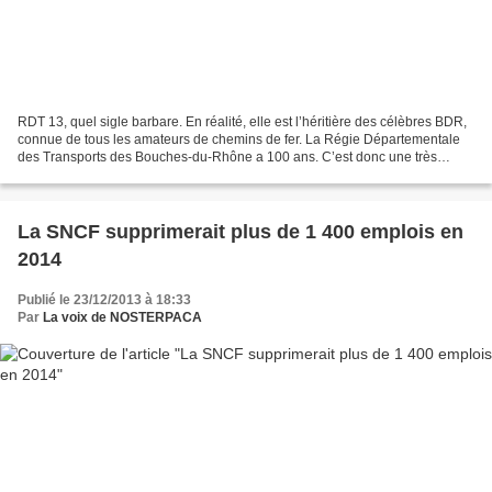
RDT 13, quel sigle barbare. En réalité, elle est l’héritière des célèbres BDR,
connue de tous les amateurs de chemins de fer. La Régie Départementale
des Transports des Bouches-du-Rhône a 100 ans. C’est donc une très
vieille dame, mais une vieille dame...
La SNCF supprimerait plus de 1 400 emplois en
2014
Publié le 23/12/2013 à 18:33
Par
La voix de NOSTERPACA