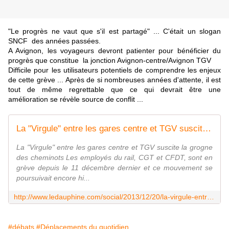
"Le progrès ne vaut que s'il est partagé" ... C'était un slogan
SNCF des années passées.
A Avignon, les voyageurs devront patienter pour bénéficier du
progrès que constitue la jonction Avignon-centre/Avignon TGV
Difficile pour les utilisateurs potentiels de comprendre les enjeux
de cette grève ... Après de si nombreuses années d'attente, il est
tout de même regrettable que ce qui devrait être une
amélioration se révèle source de conflit ...
La "Virgule" entre les gares centre et TGV suscite la grogne des cheminots
La "Virgule" entre les gares centre et TGV suscite la grogne
des cheminots Les employés du rail, CGT et CFDT, sont en
grève depuis le 11 décembre dernier et ce mouvement se
poursuivait encore hi...
http://www.ledauphine.com/social/2013/12/20/la-virgule-entre-les-gares-centre-et-tgv-suscite-la-grogne-des-cheminots
#débats
#Déplacements du quotidien