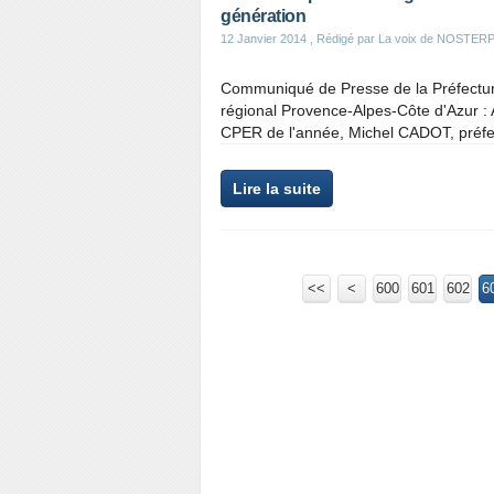
génération
12 Janvier 2014
, Rédigé par La voix de NOSTER
Communiqué de Presse de la Préfecture
régional Provence-Alpes-Côte d'Azur : A
CPER de l'année, Michel CADOT, préfet
Lire la suite
<<
<
600
601
602
6