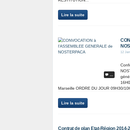
RESTITUTION...
Lire la suite
CON
NOS
12 Jan
Confo
NOST
…
génér
16H0
Marseille ORDRE DU JOUR 09H30/10H
Lire la suite
Contrat de plan Etat-Région 2014-2