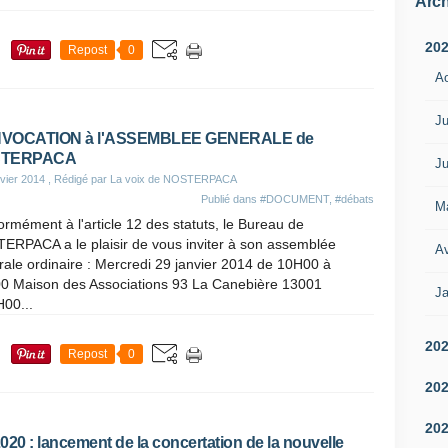
Arch
20
Repost
0
A
Ju
VOCATION à l'ASSEMBLEE GENERALE de
TERPACA
Ju
vier 2014
, Rédigé par La voix de NOSTERPACA
Publié dans
#DOCUMENT
,
#débats
M
rmément à l'article 12 des statuts, le Bureau de
ERPACA a le plaisir de vous inviter à son assemblée
Av
ale ordinaire : Mercredi 29 janvier 2014 de 10H00 à
0 Maison des Associations 93 La Canebière 13001
Ja
00...
20
Repost
0
20
20
020 : lancement de la concertation de la nouvelle