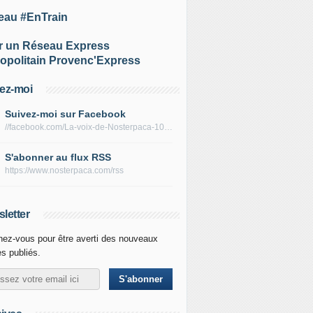
eau #EnTrain
r un Réseau Express
opolitain Provenc'Express
ez-moi
Suivez-moi sur Facebook
//facebook.com/La-voix-de-Nosterpaca-106434384284735
S'abonner au flux RSS
https://www.nosterpaca.com/rss
letter
ez-vous pour être averti des nouveaux
es publiés.