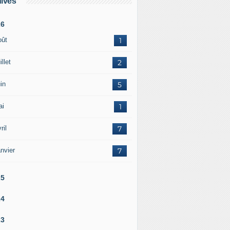
ives
26
oût
1
illet
2
in
5
ai
1
ril
7
nvier
7
25
24
23