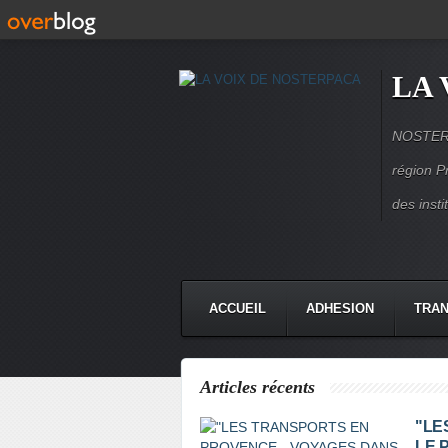
LA 
NOSTERPA
région P
des inst
ACCUEIL
ADHESION
TRAN
Articles récents
"LE
LE 