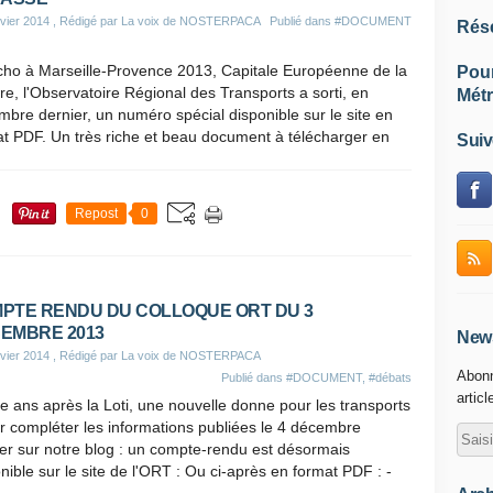
vier 2014
, Rédigé par La voix de NOSTERPACA
Publié dans
#DOCUMENT
Rés
cho à Marseille-Provence 2013, Capitale Européenne de la
Pou
re, l'Observatoire Régional des Transports a sorti, en
Métr
bre dernier, un numéro spécial disponible sur le site en
t PDF. Un très riche et beau document à télécharger en
Suiv
Repost
0
PTE RENDU DU COLLOQUE ORT DU 3
EMBRE 2013
News
vier 2014
, Rédigé par La voix de NOSTERPACA
Abonn
Publié dans
#DOCUMENT
,
#débats
articl
e ans après la Loti, une nouvelle donne pour les transports
r compléter les informations publiées le 4 décembre
er sur notre blog : un compte-rendu est désormais
nible sur le site de l'ORT : Ou ci-après en format PDF : -