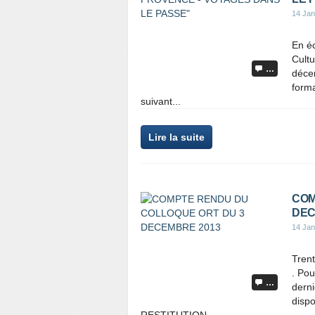
14 Jan
En é
Cultu
…
décem
forma
suivant...
Lire la suite
COM
DEC
14 Jan
Trent
. Pou
…
derni
dispo