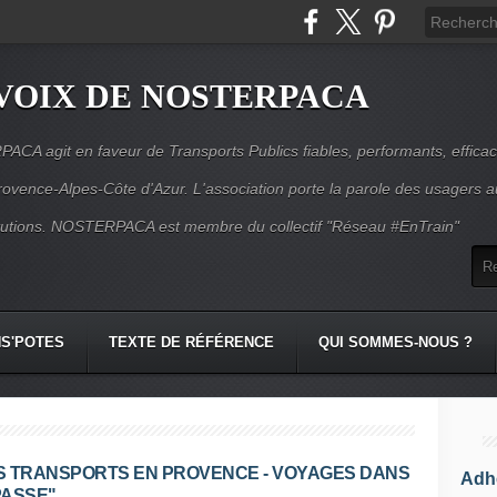
VOIX DE NOSTERPACA
CA agit en faveur de Transports Publics fiables, performants, effica
rovence-Alpes-Côte d'Azur. L'association porte la parole des usagers 
itutions. NOSTERPACA est membre du collectif "Réseau #EnTrain"
S'POTES
TEXTE DE RÉFÉRENCE
QUI SOMMES-NOUS ?
S TRANSPORTS EN PROVENCE - VOYAGES DANS
Adhé
PASSE"