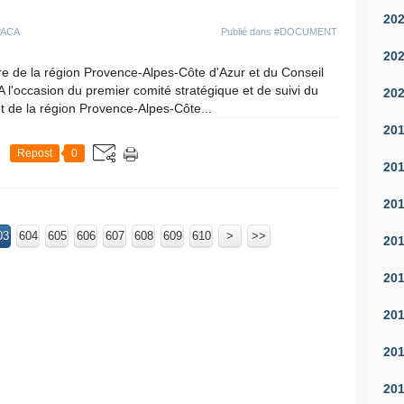
20
PACA
Publié dans
#DOCUMENT
20
 de la région Provence-Alpes-Côte d'Azur et du Conseil
 l'occasion du premier comité stratégique et de suivi du
20
 de la région Provence-Alpes-Côte...
20
Repost
0
20
20
03
604
605
606
607
608
609
610
620
630
640
650
660
670
680
690
700
>
>>
20
20
20
20
20