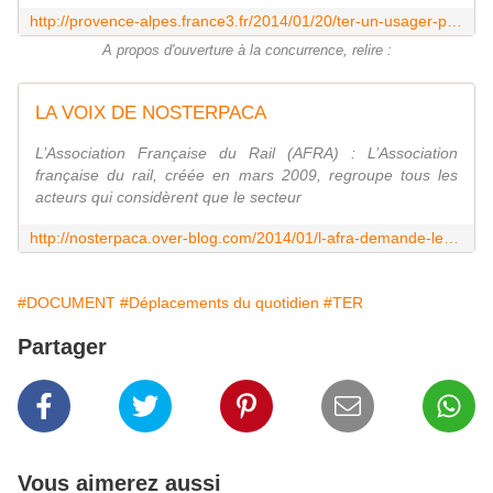
http://provence-alpes.france3.fr/2014/01/20/ter-un-usager-pointe-les-retards-recurrents-sur-la-lignetoulon-marseille-398789.html
A propos d'ouverture à la concurrence, relire :
LA VOIX DE NOSTERPACA
L’Association Française du Rail (AFRA) : L’Association
française du rail, créée en mars 2009, regroupe tous les
acteurs qui considèrent que le secteur
http://nosterpaca.over-blog.com/2014/01/l-afra-demande-le-lancement-de-projets-pilotes-dans-le-transport-ferroviaire-de-voyageurs.html
#DOCUMENT
#Déplacements du quotidien
#TER
Partager
Vous aimerez aussi