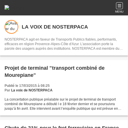
MENU
LA VOIX DE NOSTERPACA
NOSTERPACA agit en faveur de Transports Publics fiables, performants,
efficaces en région Provence-Alpes-Côte d'Azur. L'association porte la
parole des usagers auprès des institutions. NOSTERPACA est membre du
collectif "Réseau #EnTrain"
Projet de terminal "transport combiné de
Mourepiane"
Publié le 17/03/2015 à 08:25
Par
La voix de NOSTERPACA
La concertation publique préalable sur le projet de terminal de transport
combiné de Mourepiane a débuté l e 18 février dernier et se poursuivra
jusqu’à fin avril. Elle intervient avant l’enquête publique qui est prévue en
juin 2015. Deux lieux d’expositions...