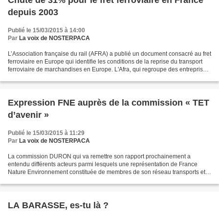
Chute de 31% pour le fret ferroviaire en France
depuis 2003
Publié le 15/03/2015 à 14:00
Par
La voix de NOSTERPACA
L’Association française du rail (AFRA) a publié un document consacré au fret
ferroviaire en Europe qui identifie les conditions de la reprise du transport
ferroviaire de marchandises en Europe. L'Afra, qui regroupe des entreprises
privées de transport...
Expression FNE auprès de la commission « TET
d’avenir »
Publié le 15/03/2015 à 11:29
Par
La voix de NOSTERPACA
La commission DURON qui va remettre son rapport prochainement a
entendu différents acteurs parmi lesquels une représentation de France
Nature Environnement constituée de membres de son réseau transports et
mobilité durable . L a trame de l'intervention...
LA BARASSE, es-tu là ?