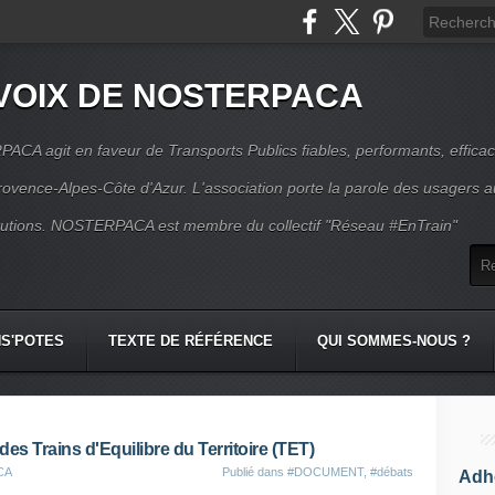
VOIX DE NOSTERPACA
CA agit en faveur de Transports Publics fiables, performants, effica
rovence-Alpes-Côte d'Azur. L'association porte la parole des usagers 
itutions. NOSTERPACA est membre du collectif "Réseau #EnTrain"
S'POTES
TEXTE DE RÉFÉRENCE
QUI SOMMES-NOUS ?
des Trains d'Equilibre du Territoire (TET)
CA
Publié dans
#DOCUMENT
,
#débats
Adhé