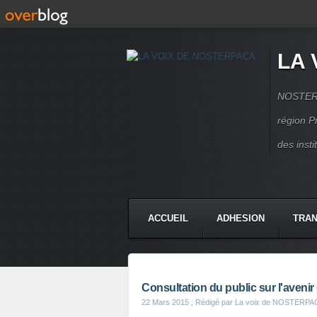
LA 
NOSTERPA
région P
des inst
ACCUEIL
ADHESION
TRAN
Consultation du public sur l'avenir 
22 Mars 2015
, Rédigé par La voix de NOSTERPA