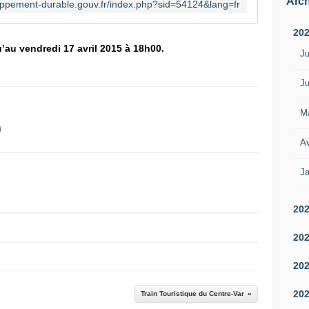
Arch
loppement-durable.gouv.fr/index.php?sid=54124&lang=fr
20
u’au vendredi 17 avril 2015 à 18h00.
Ju
Ju
M
Av
Ja
20
20
20
20
Train Touristique du Centre-Var