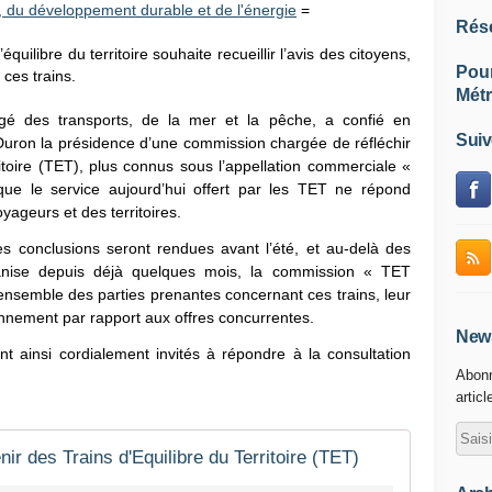
e, du développement durable et de l'énergie
=
Rés
quilibre du territoire souhaite recueillir l’avis des citoyens,
Pou
 ces trains.
Métr
argé des transports, de la mer et la pêche, a confié en
Suiv
uron la présidence d’une commission chargée de réfléchir
rritoire (TET), plus connus sous l’appellation commerciale «
que le service aujourd’hui offert par les TET ne répond
ageurs et des territoires.
s conclusions seront rendues avant l’été, et au-delà des
organise depuis déjà quelques mois, la commission « TET
 l’ensemble des parties prenantes concernant ces trains, leur
ionnement par rapport aux offres concurrentes.
News
nt ainsi cordialement invités à répondre à la consultation
Abonn
articl
nir des Trains d'Equilibre du Territoire (TET)