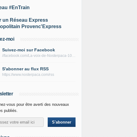
eau #EnTrain
r un Réseau Express
opolitain Provenc'Express
ez-moi
Suivez-moi sur Facebook
//facebook.com/La-voix-de-Nosterpaca-106434384284735
S'abonner au flux RSS
https://www.nosterpaca.com/rss
letter
ez-vous pour être averti des nouveaux
es publiés.