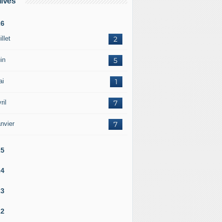
ives
26
illet
2
in
5
ai
1
ril
7
nvier
7
25
24
23
22