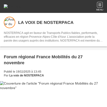
MENU
LA VOIX DE NOSTERPACA
NOSTERPACA agit en faveur de Transports Publics fiables, performants,
efficaces en région Provence-Alpes-Côte d'Azur. L'association porte la
parole des usagers auprès des institutions. NOSTERPACA est membre du
collectif "Réseau #EnTrain"
Forum régional France Mobilités du 27
novembre
Publié le 19/11/2025 à 13:45
Par
La voix de NOSTERPACA