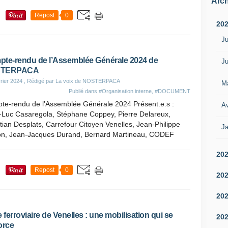
Arch
Repost
0
20
Ju
te-rendu de l’Assemblée Générale 2024 de
Ju
TERPACA
rier 2024
, Rédigé par La voix de NOSTERPACA
M
Publié dans
#Organisation interne
,
#DOCUMENT
te-rendu de l’Assemblée Générale 2024 Présent.e.s :
Av
-Luc Casaregola, Stéphane Coppey, Pierre Delareux,
tian Desplats, Carrefour Citoyen Venelles, Jean-Philippe
Ja
on, Jean-Jacques Durand, Bernard Martineau, CODEF
20
Repost
0
20
20
e ferroviaire de Venelles : une mobilisation qui se
20
orce