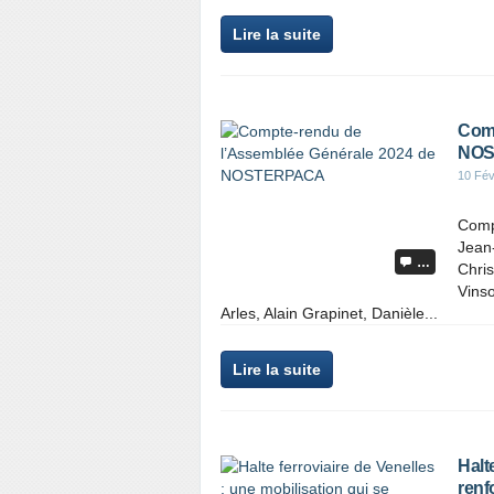
Lire la suite
Comp
NOS
10 Fév
Comp
Jean
…
Chris
Vins
Arles, Alain Grapinet, Danièle...
Lire la suite
Halt
renf