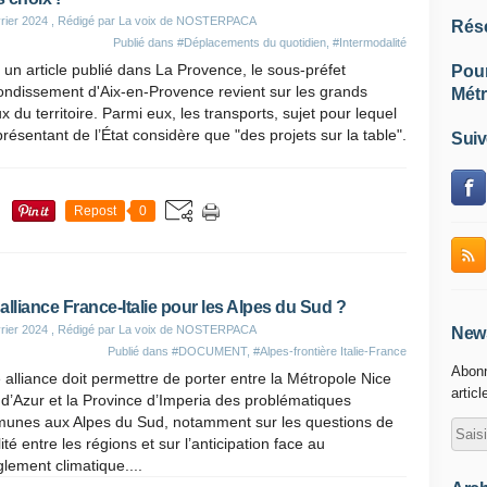
rier 2024
, Rédigé par La voix de NOSTERPACA
Rés
Publié dans
#Déplacements du quotidien
,
#Intermodalité
un article publié dans La Provence, le sous-préfet
Pou
ondissement d'Aix-en-Provence revient sur les grands
Métr
x du territoire. Parmi eux, les transports, sujet pour lequel
présentant de l’État considère que "des projets sur la table".
Suiv
Repost
0
alliance France-Italie pour les Alpes du Sud ?
rier 2024
, Rédigé par La voix de NOSTERPACA
News
Publié dans
#DOCUMENT
,
#Alpes-frontière Italie-France
Abonn
 alliance doit permettre de porter entre la Métropole Nice
articl
d’Azur et la Province d’Imperia des problématiques
unes aux Alpes du Sud, notamment sur les questions de
ité entre les régions et sur l’anticipation face au
lement climatique....