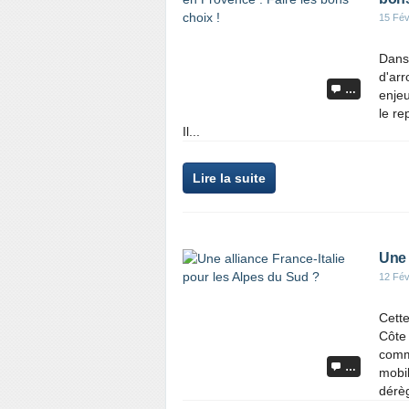
15 Fév
Dans 
d'arr
…
enjeu
le re
Il...
Lire la suite
Une 
12 Fév
Cette
Côte 
comm
…
mobil
dérèg