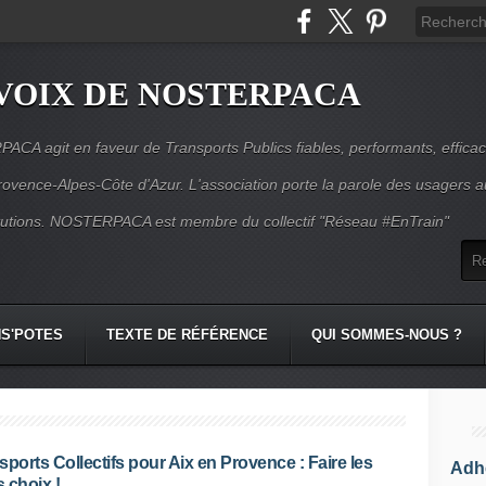
VOIX DE NOSTERPACA
CA agit en faveur de Transports Publics fiables, performants, effica
rovence-Alpes-Côte d'Azur. L'association porte la parole des usagers 
itutions. NOSTERPACA est membre du collectif "Réseau #EnTrain"
S'POTES
TEXTE DE RÉFÉRENCE
QUI SOMMES-NOUS ?
sports Collectifs pour Aix en Provence : Faire les
Adhé
 choix !