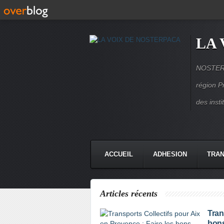
LA 
NOSTERPA
région P
des inst
ACCUEIL
ADHESION
TRAN
Articles récents
Tran
bons