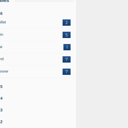
ives
26
illet
2
in
5
ai
1
ril
7
nvier
7
25
24
23
22