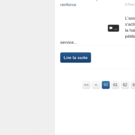
9 Févr
L'ass
s'act
…
la ha
pétit
service...
Lire la suite
<<
<
10
20
30
40
50
60
61
62
6