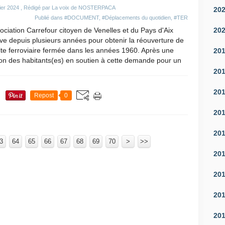
ier 2024
, Rédigé par La voix de NOSTERPACA
20
Publié dans
#DOCUMENT
,
#Déplacements du quotidien
,
#TER
20
ociation Carrefour citoyen de Venelles et du Pays d'Aix
ive depuis plusieurs années pour obtenir la réouverture de
lte ferroviaire fermée dans les années 1960. Après une
20
ion des habitants(es) en soutien à cette demande pour un
20
20
Repost
0
20
20
3
64
65
66
67
68
69
70
100
200
300
400
500
600
700
80
90
>
>>
20
20
20
20