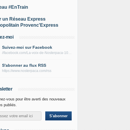
eau #EnTrain
r un Réseau Express
opolitain Provenc'Express
ez-moi
Suivez-moi sur Facebook
//facebook.com/La-voix-de-Nosterpaca-106434384284735
S'abonner au flux RSS
https://www.nosterpaca.com/rss
letter
ez-vous pour être averti des nouveaux
es publiés.