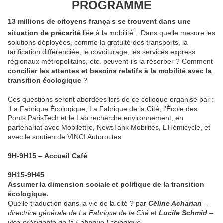
PROGRAMME
13 millions de citoyens français se trouvent dans une
1
situation de précarité
liée à la mobilité
. Dans quelle mesure les
solutions déployées, comme la gratuité des transports, la
tarification différenciée, le covoiturage, les services express
régionaux métropolitains, etc. peuvent-ils la résorber ? Comment
concilier les attentes et besoins relatifs à la mobilité avec la
transition écologique
?
Ces questions seront abordées lors de ce colloque organisé par :
La Fabrique Écologique, La Fabrique de la Cité, l’École des
Ponts ParisTech et le Lab recherche environnement, en
partenariat avec Mobilettre, NewsTank Mobilités, L’Hémicycle, et
avec le soutien de VINCI Autoroutes.
9H-9H15
–
Accueil Café
9H15-9H45
Assumer la dimension sociale et politique de la transition
écologique.
Quelle traduction dans la vie de la cité ? par
Céline Acharian
–
directrice générale de La Fabrique de la Cité
et
Lucile Schmid
–
vice-présidente de la Fabrique Ecologique.