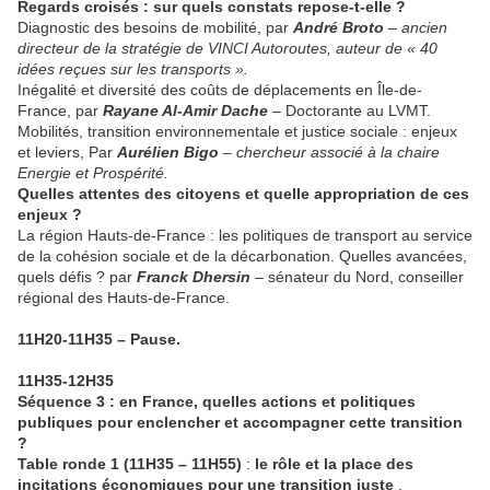
Regards croisés : sur quels constats repose-t-elle ?
Diagnostic des besoins de mobilité, par
André Broto
– ancien
directeur de la stratégie de VINCI Autoroutes, auteur de « 40
idées reçues sur les transports ».
Inégalité et diversité des coûts de déplacements en Île-de-
France, par
Rayane Al-Amir Dache
– Doctorante au LVMT.
Mobilités, transition environnementale et justice sociale : enjeux
et leviers, Par
Aurélien Bigo
– chercheur associé à la chaire
Energie et Prospérité.
Quelles attentes des citoyens et quelle appropriation de ces
enjeux ?
La région Hauts-de-France : les politiques de transport au service
de la cohésion sociale et de la décarbonation. Quelles avancées,
quels défis ? par
Franck Dhersin
– sénateur du Nord, conseiller
régional des Hauts-de-France.
11H20-11H35 – Pause.
11H35-12H35
Séquence 3 : en France, quelles actions et politiques
publiques pour enclencher et accompagner cette transition
?
Table ronde 1
(11H35 – 11H55)
:
le rôle et la place des
incitations économiques pour une transition juste
.