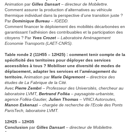
Animation par
Gilles Dansart
– directeur de Mobilettre.
Comment assurer la production d’alternatives au véhicule
thermique individuel dans la perspective d’une transition juste ?
Par
Dominique Bureau
– IGEDD.
Comment financer le déploiement des mobilités décarbonées en
garantissant l’adhésion des contribuables et la participation des
citoyens ? Par
Yves Crozet
– Laboratoire Aménagement
Economie Transports (LAET-CNRS).
Table ronde 2 (11H55 – 12H25) : comment tenir compte de la
spécificité des territoires pour déployer des services
accessibles à tous ? Mobiliser une diversité de modes de
déplacement, adapter les services et l’aménagement du
territoire.
Animation par
Marie Dégremont
– directrice des
études de La Fabrique de la Cité.
Avec
Pierre Zembri
– Professeur des Universités, chercheur au
laboratoire LVMT,
Bertrand Folléa
– paysagiste-urbaniste,
agence Folléa-Gautier,
Julien Thomas
– VINCI Autoroutes,
Manon Eskenazi
– chargée de recherche de l’Ecole des Ponts
ParisTech, laboratoire LVMT.
12H25 – 12H35
Conclusion
par
Gilles Dansart
– directeur de Mobilettre.