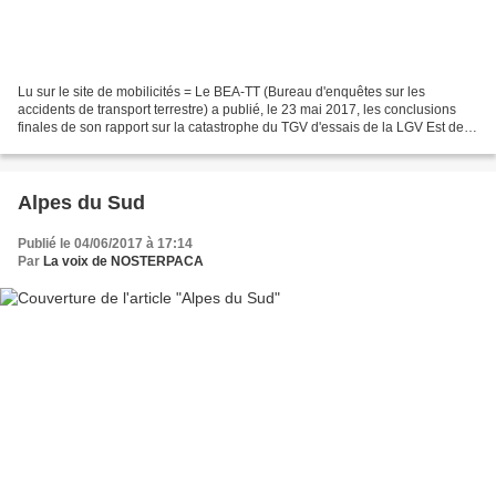
Lu sur le site de mobilicités = Le BEA-TT (Bureau d'enquêtes sur les
accidents de transport terrestre) a publié, le 23 mai 2017, les conclusions
finales de son rapport sur la catastrophe du TGV d'essais de la LGV Est de
2015. Tout en soulignant les procédures...
Alpes du Sud
Publié le 04/06/2017 à 17:14
Par
La voix de NOSTERPACA