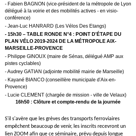
-
Fabien BAGNON (vice-président de la métropole de Lyon
délégué à la voirie et des mobilités actives - en visio-
conférence)
-
Jean-Luc HANRARD (Les Vélos Des Etangs)
- 15h30 – TABLE RONDE N°4 : POINT D'
É
TAPE DU
PLAN V
É
LO 2019-2024 DE LA M
É
TROPOLE AIX-
MARSEILLE-PROVENCE
- Philippe GINOUX (maire de Sénas, délégué AMP aux
pistes cyclables)
- Audrey GATIAN (adjointe mobilité mairie de Marseille)
-
Kayané BIANCO (conseillère municipale d'Aix-en-
Provence)
- Lucie CLEMENT (chargée de mission - ville de Velaux)
16h50 : Clôture et compte-rendu de la journée
S'il s'avère que les grèves des transports ferroviaires
empêchent beaucoup de venir, les inscrits recevront un
lien ZOOM afin que ce séminaire, prévu depuis longue