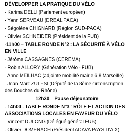
D
É
VELOPPER LA PRATIQUE DU V
É
LO
- Karima DELLI (Parlement européen)
-
Yann SERVEAU (DREAL PACA)
- Ségolène CHIGNARD (Région SUD-PACA)
- Olivier SCHNEIDER (Président de la FUB)
-11h00 – TABLE RONDE N°2 : LA S
É
CURIT
É
À
V
É
LO
EN VILLE
- Jérôme CASSAGNES (CEREMA)
- Robin ALLORY (Génération Vélo - FUB)
- Anne MEILHAC (adjointe mobilité mairie 6-8 Marseille)
-
Jean-Marc ZULESI (Député de la 8ème circonscription
des Bouches-du-Rhône)
12h30 – Pause déjeunatoire
- 14h00 - TABLE RONDE N°3 : RÔLE ET ACTION DES
ASSOCIATIONS LOCALES EN FAVEUR DU V
É
LO
- Vincent DULONG (Délégué général FUB)
- Olivier DOMENACH (Président ADAVA PAYS D'AIX)