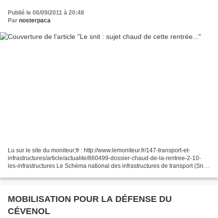
Publié le 06/09/2011 à 20:48
Par
nosterpaca
Lu sur le site du moniteur;fr : http://www.lemoniteur.fr/147-transport-et-
infrastructures/article/actualite/860499-dossier-chaud-de-la-rentree-2-10-
les-infrastructures Le Schéma national des infrastructures de transport (Snit)
se fait attendre... Principal...
MOBILISATION POUR LA DÉFENSE DU
CÉVENOL