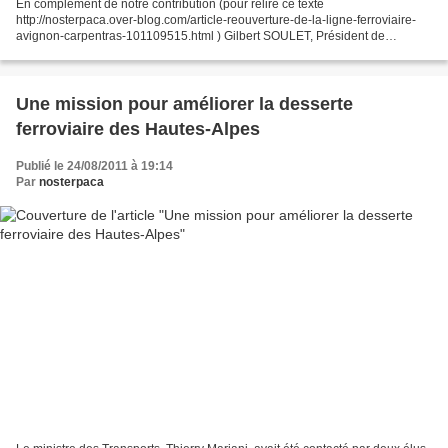
En complément de notre contribution (pour relire ce texte
http://nosterpaca.over-blog.com/article-reouverture-de-la-ligne-ferroviaire-
avignon-carpentras-101109515.html ) Gilbert SOULET, Président de
l'association NOSTERPACA s'est rendu le 12 mars en Mairie...
Une mission pour améliorer la desserte
ferroviaire des Hautes-Alpes
Publié le 24/08/2011 à 19:14
Par
nosterpaca