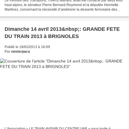
Le ministre des Transports, Thierry Mariani, avait été contacté par deux élus
haut-alpins, le sénateur Pierre Bernard-Reymond et la députée Henriette
Martinez, concernant la nécessité d’améliorer la desserte ferroviaire des
Hautes-Alpes. Il vient de confier...
Dimanche 14 avril 2013&nbsp;: GRANDE FETE
DU TRAIN 2013 à BRIGNOLES
Publié le 18/02/2013 à 18:09
Par
nosterpaca
L'Association « LE TRAIN AVENIR DU CENTRE VAR » vous invite à