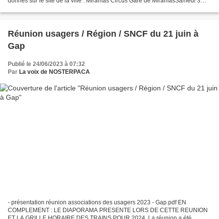
donnés sur le site de la ville : Miramas Circus Gare de MiramasSamedi 3
octobre 2015, de 10h à 18h30 Samedi...
Réunion usagers / Région / SNCF du 21 juin à
Gap
Publié le 24/06/2023 à 07:32
Par
La voix de NOSTERPACA
- présentation réunion associations des usagers 2023 - Gap.pdf EN
COMPLEMENT : LE DIAPORAMA PRESENTE LORS DE CETTE REUNION
ET LA GRILLE HORAIRE DES TRAINS POUR 2024. La réunion a été