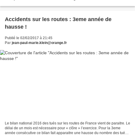
vallée de l'Huveaune et un élargissement de...
Accidents sur les routes : 3eme année de
hausse !
Publié le 02/02/2017 à 21:45
Par
jean-paul-marie.klein@orange.fr
Le bilan national 2016 des tués sur les routes de France vient de paraitre. Le
délai de un mois est nécessaire pour « clôre » l’exercice. Pour la 3eme
année consécutive ce bilan fait apparaitre une hausse du nombre des tués.