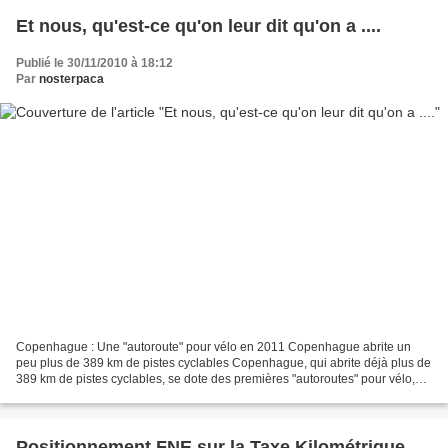
Et nous, qu'est-ce qu'on leur dit qu'on a ....
Publié le 30/11/2010 à 18:12
Par
nosterpaca
Copenhague : Une "autoroute" pour vélo en 2011 Copenhague abrite un
peu plus de 389 km de pistes cyclables Copenhague, qui abrite déjà plus de
389 km de pistes cyclables, se dote des premières "autoroutes" pour vélo,
reliant la ville à ses banlieues....
Positionnement FNE sur la Taxe Kilométrique