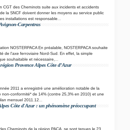
 CGT des Cheminots suite aux incidents et accidents
 de la SNCF doivent donner les moyens au service public
es installations est responsable...
e Avignon-Carpentras
sociation NOSTERPACA En préalable, NOSTERPACA souhaite
té de l'axe ferroviaire Nord-Sud. En effet, la simple
ue souhaitable et nécessaire,...
 région Provence Alpes Côte d’Azur
année 2011 a enregistré une amélioration notable de la
x de non-conformité* de 14% (contre 25,3% en 2010) et une
Bilan mensuel 2011.12...
Alpes Côte d'Azur : un phénomène préoccupant
t des Cheminots de la région PACA, se sont tenues le 23