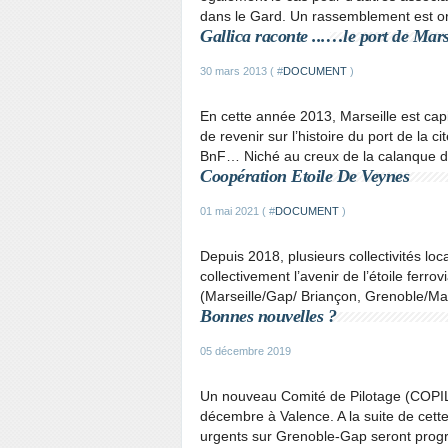
dans le Gard. Un rassemblement est org
Gallica raconte ...…le port de Mars
30 mars 2013 ( #
DOCUMENT
)
En cette année 2013, Marseille est capi
de revenir sur l’histoire du port de la 
BnF… Niché au creux de la calanque du 
Coopération Etoile De Veynes
01 mai 2021 ( #
DOCUMENT
)
Depuis 2018, plusieurs collectivités loc
collectivement l’avenir de l’étoile ferro
(Marseille/Gap/ Briançon, Grenoble/Mars
Bonnes nouvelles ?
05 décembre 2019
Un nouveau Comité de Pilotage (COPIL) 
décembre à Valence. A la suite de cette
urgents sur Grenoble-Gap seront prog