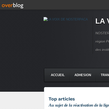
LA 
NOSTERPA
région P
des inst
ACCUEIL
ADHESION
TRAN
Top articles
Au sujet de la réactivation de la li