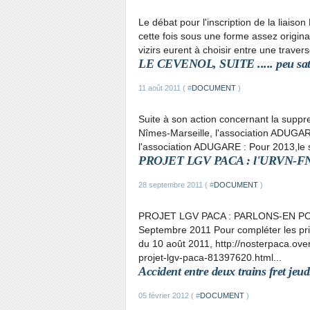
Le débat pour l'inscription de la liaiso
cette fois sous une forme assez origin
vizirs eurent à choisir entre une traver
LE CEVENOL, SUITE ..... peu sati
11 août 2011 ( #
DOCUMENT
)
Suite à son action concernant la suppre
Nîmes-Marseille, l'association ADUGA
l'association ADUGARE : Pour 2013,le so
PROJET LGV PACA : l'URVN-FNE-
28 septembre 2011 ( #
DOCUMENT
)
PROJET LGV PACA : PARLONS-EN POS
Septembre 2011 Pour compléter les pri
du 10 août 2011, http://nosterpaca.over
projet-lgv-paca-81397620.html...
Accident entre deux trains fret j
05 février 2012 ( #
DOCUMENT
)