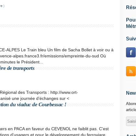
re
)
Rés
Pou
Métr
Suiv
E-ALPES Le Train bleu Un film de Sacha Bollet à voir ou à
provence-alpes.france3.fr/emissions/empreinte-du-sud Où
 minutes le Président...
re de transports
Régional des Transports : http://www.ort-
News
ganisé une journée d’échanges sur <
ation du viaduc de Courbessac !
Abonn
articl
gers en PACA en faveur du CEVENOL ne faiblit pas. C'est
tions d'usagers et pour le développement du ferroviare