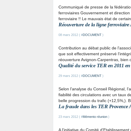
Communiqué de presse de la fédération
ferroviaires Gouvernement et direction
ferroviaire !! Le mauvais état de certain
Réouverture de la ligne ferroviair
08 mars 2012 ( #
DOCUMENT
)
Contribution au débat public de l'as
que soit effectivement préservé l'intégri
réouverture Avignon-Carpentras, bien q
Qualité du service TER en 2011 en
29 mars 2012 ( #
DOCUMENT
)
Selon l'analyse du Conseil Régional, l'
fiabilité des circulations avec un tau
belle progression du trafic (+12,5%,). 
La fraude dans les TER Provence 
23 mars 2012 ( #
Mémento réunion
)
A l'initiative du Comité d'Etablissemen