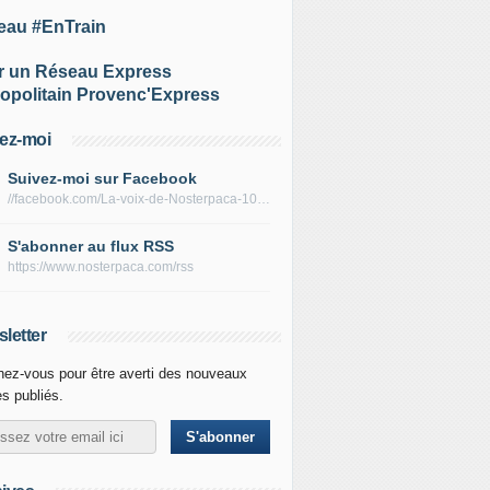
eau #EnTrain
r un Réseau Express
opolitain Provenc'Express
ez-moi
Suivez-moi sur Facebook
//facebook.com/La-voix-de-Nosterpaca-106434384284735
S'abonner au flux RSS
https://www.nosterpaca.com/rss
letter
ez-vous pour être averti des nouveaux
es publiés.