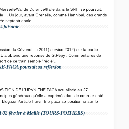
n Marseille/Val de Durance/Italie dans le SNIT se poursuit,
ale ... Un jour, avant Grenelle, comme Hannibal, des grands
sée septentrionale...
sfaisante
ssion du Cévenol fin 2011( service 2012) sur la partie
RE a obtenu une réponse de G.Pépy : Commentaires de
rt de ce train semble "réglé"...
PACA poursuit sa réflexion
ITION DE L’URVN FNE PACA actualisée au 27
ncipes généraux qu'elle a exprimés dans le courrier daté
-blog.com/article-l-urvn-fne-paca-se-positionne-sur-le-
eudi 02 février à Maillé (TOURS-POITIERS)