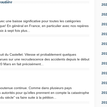
routière
20
20
ec une baisse significative pour toutes les catégories
20
ue! En général en France, en particulier avec nos repères
six à sept fois plus...
20
20
20
rcuit du Castellet. Vitesse et probablement quelques
parues sur une recrudescence des accidents depuis le début
20
20 Mars en fait précisément...
20
20
soutenue continue. Comme dans plusieurs pays
20
s autorités pour qu'elles prennent en compte la catastrophe
 siècle" va faire suite à la pétition...
20