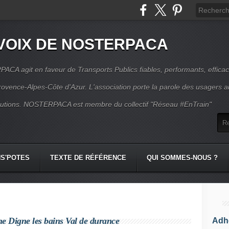
VOIX DE NOSTERPACA
CA agit en faveur de Transports Publics fiables, performants, effica
rovence-Alpes-Côte d'Azur. L'association porte la parole des usagers 
itutions. NOSTERPACA est membre du collectif "Réseau #EnTrain"
S'POTES
TEXTE DE RÉFÉRENCE
QUI SOMMES-NOUS ?
gne Digne les bains Val de durance
Adhé