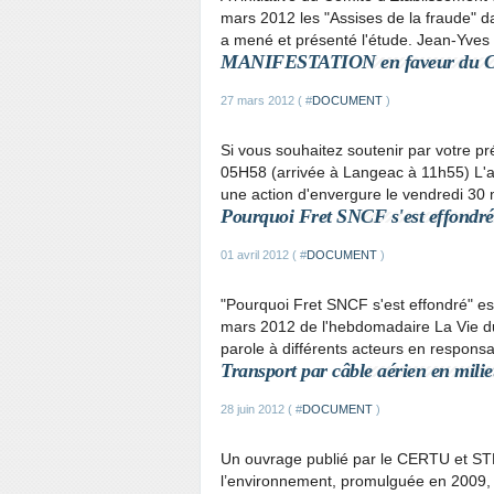
mars 2012 les "Assises de la fraude" da
a mené et présenté l'étude. Jean-Yves 
MANIFESTATION en faveur du C
27 mars 2012 ( #
DOCUMENT
)
Si vous souhaitez soutenir par votre pré
05H58 (arrivée à Langeac à 11h55) L'a
une action d'envergure le vendredi 30 
Pourquoi Fret SNCF s'est effondré
01 avril 2012 ( #
DOCUMENT
)
"Pourquoi Fret SNCF s'est effondré" es
mars 2012 de l'hebdomadaire La Vie du
parole à différents acteurs en responsa
Transport par câble aérien en mili
28 juin 2012 ( #
DOCUMENT
)
Un ouvrage publié par le CERTU et ST
l’environnement, promulguée en 2009, id