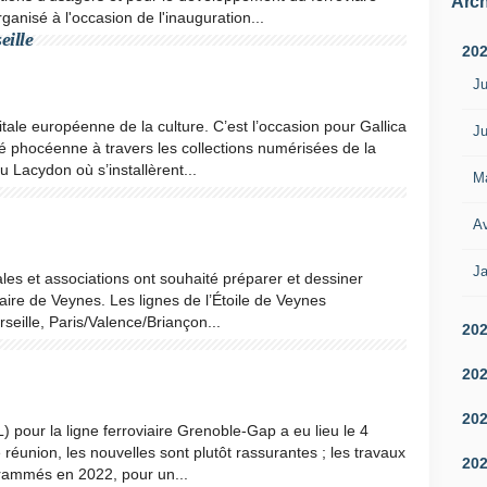
Arch
anisé à l'occasion de l'inauguration...
eille
20
Ju
tale européenne de la culture. C’est l’occasion pour Gallica
Ju
cité phocéenne à travers les collections numérisées de la
Lacydon où s’installèrent...
M
Av
Ja
ales et associations ont souhaité préparer et dessiner
viaire de Veynes. Les lignes de l’Étoile de Veynes
eille, Paris/Valence/Briançon...
20
20
20
pour la ligne ferroviaire Grenoble-Gap a eu lieu le 4
 réunion, les nouvelles sont plutôt rassurantes ; les travaux
20
rammés en 2022, pour un...