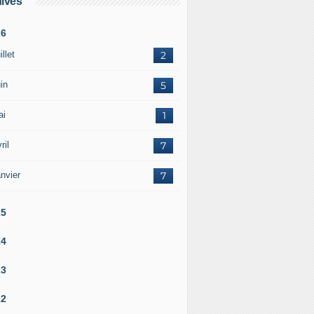
ives
26
illet
2
in
5
ai
1
ril
7
nvier
7
25
24
23
22