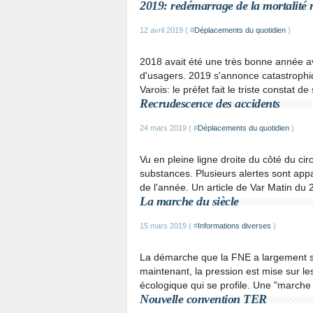
2019: redémarrage de la mortalité 
12 avril 2019 ( #
Déplacements du quotidien
)
2018 avait été une très bonne année av
d'usagers. 2019 s'annonce catastrophiq
Varois: le préfet fait le triste constat de 
Recrudescence des accidents
24 mars 2019 ( #
Déplacements du quotidien
)
Vu en pleine ligne droite du côté du ci
substances. Plusieurs alertes sont ap
de l'année. Un article de Var Matin du 
La marche du siècle
15 mars 2019 ( #
Informations diverses
)
La démarche que la FNE a largement 
maintenant, la pression est mise sur le
écologique qui se profile. Une "marche du
Nouvelle convention TER