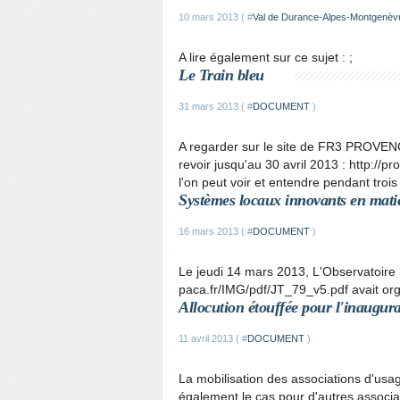
10 mars 2013 ( #
Val de Durance-Alpes-Montgenèv
A lire également sur ce sujet :
;
Le Train bleu
31 mars 2013 ( #
DOCUMENT
)
A regarder sur le site de FR3 PROVENC
revoir jusqu'au 30 avril 2013 : http://
l'on peut voir et entendre pendant trois
Systèmes locaux innovants en matiè
16 mars 2013 ( #
DOCUMENT
)
Le jeudi 14 mars 2013, L'Observatoire 
paca.fr/IMG/pdf/JT_79_v5.pdf avait or
Allocution étouffée pour l'inaugur
11 avril 2013 ( #
DOCUMENT
)
La mobilisation des associations d'usa
également le cas pour d'autres associa