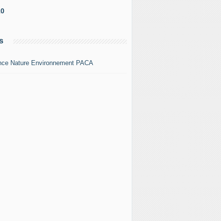
10
s
nce Nature Environnement PACA