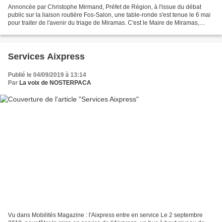
Annoncée par Christophe Mirmand, Préfet de Région, à l'issue du débat
public sur la liaison routière Fos-Salon, une table-ronde s'est tenue le 6 mai
pour traiter de l'avenir du triage de Miramas. C'est le Maire de Miramas,
Frédéric Vigouroux qui a assuré...
Services Aixpress
Publié le 04/09/2019 à 13:14
Par
La voix de NOSTERPACA
Vu dans Mobilités Magazine : l'Aixpress entre en service Le 2 septembre