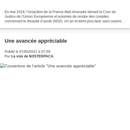
En mai 2018, l’(in)action de la France était renvoyée devant la Cour de
Justice de l’Union Européenne et sommée de rendre des comptes
concernant le dioxyde d’azote (NO2). Un an et demi plus tard, sans surprise,
la justice européenne condamne la France...
Une avancée appréciable
Publié le 07/05/2021 à 07:00
Par
La voix de NOSTERPACA