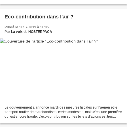
bien des péripéties pour les résidents des vallées...
Eco-contribution dans l'air ?
Publié le 11/07/2019 à 11:05
Par
La voix de NOSTERPACA
Le gouvernement a annoncé mardi des mesures fiscales sur l’aérien et le
transport routier de marchandises, certes modestes, mais c’est une première
qui est encore fragile. L’éco-contribution sur les billets d’avions est très
critiquée par le Sénat, au...