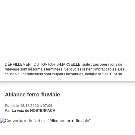
DÉRAILLEMENT DU TGV PARIS-MARSEILLE, suite : Les opérations de
relevage sont désormais terminées. Sept voies restent impraticables. Les
causes du déraillement sont toujours inconnues, indique la SNCF. Si un
service normal (?) est assuré pour les TGV et...
Alliance ferro-fluviale
Publié le 15/12/2020 à 07:05
Par
La voix de NOSTERPACA