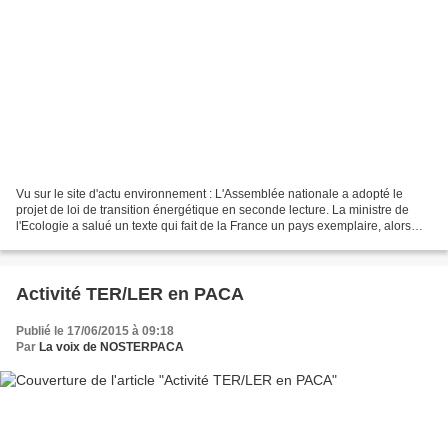
Vu sur le site d'actu environnement : L'Assemblée nationale a adopté le
projet de loi de transition énergétique en seconde lecture. La ministre de
l'Ecologie a salué un texte qui fait de la France un pays exemplaire, alors
que l'U... Communiqué de Presse...
Activité TER/LER en PACA
Publié le 17/06/2015 à 09:18
Par
La voix de NOSTERPACA