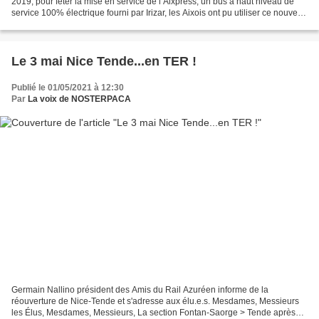
2019, pour fêter la mise en service de l’Aixpress, un bus à haut niveau de
service 100% électrique fourni par Irizar, les Aixois ont pu utiliser ce nouveau
mode de transport gratuitement....
Le 3 mai Nice Tende...en TER !
Publié le 01/05/2021 à 12:30
Par
La voix de NOSTERPACA
Germain Nallino président des Amis du Rail Azuréen informe de la
réouverture de Nice-Tende et s'adresse aux élu.e.s. Mesdames, Messieurs
les Élus, Mesdames, Messieurs, La section Fontan-Saorge > Tende après