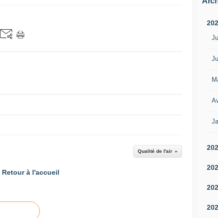
Arch
20
Ju
Ju
M
Av
Ja
20
Qualité de l'air
20
Retour à l'accueil
20
20