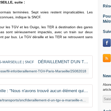
ILLE, suite :
Rés
ormais terminées. Sept voies restent impraticables. Les
Pou
inconnues, indique la SNCF.
Métr
our les TGV et les Ouigo, les TER à destination des gares
Suiv
as sont sérieusement impactés, avec un train sur deux
t par bus. Le TGV déraille et les TER se retrouvent sans
DÉRAILLEMENT D'UN TGV PARIS-MARSEILLE | SNCF
esse/fil-info/deraillement-TGV-Paris-Marseille/25082018
News
Abonn
articl
Déraillement d'un TGV à Marseille : "Nous n'avons trouvé aucun élément qui pourrait laisser penser à un acte de malveillance"
https://www.francetvinfo.fr/economie/transports/sncf/deraillement-d-un-tgv-a-marseille-nous-n-avons-trouve-aucun-element-qui-pourrait-laisser-penser-a-un-acte-de-malveillance_2913173.html