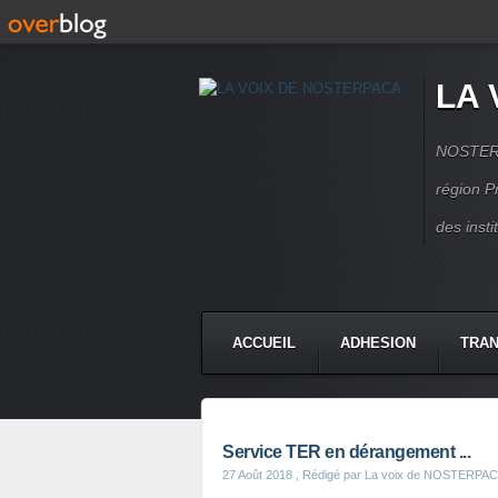
LA 
NOSTERPA
région P
des inst
ACCUEIL
ADHESION
TRAN
Service TER en dérangement ...
27 Août 2018
, Rédigé par La voix de NOSTERPA