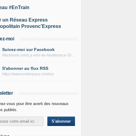
eau #EnTrain
r un Réseau Express
opolitain Provenc'Express
ez-moi
Suivez-moi sur Facebook
//facebook.com/La-voix-de-Nosterpaca-106434384284735
S'abonner au flux RSS
https://www.nosterpaca.com/rss
letter
ez-vous pour être averti des nouveaux
es publiés.