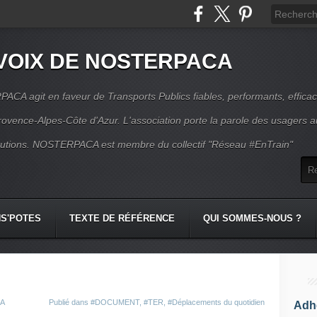
VOIX DE NOSTERPACA
CA agit en faveur de Transports Publics fiables, performants, effica
rovence-Alpes-Côte d'Azur. L'association porte la parole des usagers 
itutions. NOSTERPACA est membre du collectif "Réseau #EnTrain"
S'POTES
TEXTE DE RÉFÉRENCE
QUI SOMMES-NOUS ?
CA
Publié dans
#DOCUMENT
,
#TER
,
#Déplacements du quotidien
Adhé