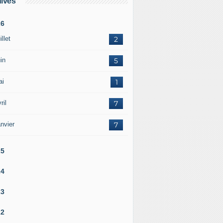
ives
26
illet
2
in
5
ai
1
ril
7
nvier
7
25
24
23
22