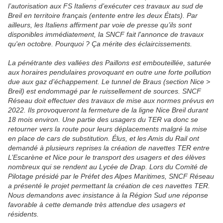
l’autorisation aux FS Italiens d’exécuter ces travaux au sud de
Breil en territoire français (entente entre les deux États). Par
ailleurs, les Italiens affirment par voie de presse qu’ils sont
disponibles immédiatement, la SNCF fait l'annonce de travaux
qu'en octobre. Pourquoi ? Ça mérite des éclaircissements.
La pénétrante des vallées des Paillons est embouteillée, saturée
aux horaires pendulaires provoquant en outre une forte pollution
due aux gaz d’échappement. Le tunnel de Braus (section Nice >
Breil) est endommagé par le ruissellement de sources. SNCF
Réseau doit effectuer des travaux de mise aux normes prévus en
2022. Ils provoqueront la fermeture de la ligne Nice Breil durant
18 mois environ. Une partie des usagers du TER va donc se
retourner vers la route pour leurs déplacements malgré la mise
en place de cars de substitution. Élus, et les Amis du Rail ont
demandé à plusieurs reprises la création de navettes TER entre
L’Escarène et Nice pour le transport des usagers et des élèves
nombreux qui se rendent au Lycée de Drap. Lors du Comité de
Pilotage présidé par le Préfet des Alpes Maritimes, SNCF Réseau
a présenté le projet permettant la création de ces navettes TER.
Nous demandons avec insistance à la Région Sud une réponse
favorable à cette demande très attendue des usagers et
résidents.