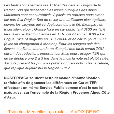
Les tarifications ferroviaires TER et des cars aux logos de la
Région Sud qui desservent les lignes publiques des Alpes
Maritimes sont concurrentiels. A plusieurs reprises nous avons
fait part à la Région Sud de revoir une tarification plus égalitaire
envers les citoyens qui se déplacent dans le 06. Exemple : un
trajet aller-retour : Grasse Nice en car public tarif 3€00 en TER
tarif 20€80 – Menton Cannes en TER 22€20 en car 3€00 – La
Brigue Nice St Augustin en TER 28€60 et en car toujours 3€00
(avec un changement à Menton). Pour les usagers salariés
élèves, étudiants, demandeurs d’emploi des tarifs cartes ZOU
offrent des réductions importantes. Mais pour l’usager TER qui
ne se déplace une 2 à 3 fois dans le mois la note est plutôt salée.
Jusqu’à présent les pouvoirs publics ont répondu : c’est à l’étude,
que réplique aujourd’hui la Région Sud ?
NOSTERPACA soutient cette demande d'harmonisation
tarifaire afin de gommer les différences en Car et TER
effectuant un même Service Public comme c'est le cas ici
mais aussi sur l'ensemble de la Région Provence-Alpes-Côte
d'Azur.
Train des Merveilles, ça roule - LA VOIX DE NOSTERPACA