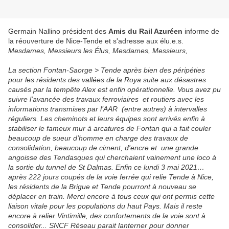
Germain Nallino président des
Amis du Rail Azuréen
informe de
la réouverture de Nice-Tende et s'adresse aux élu.e.s.
Mesdames, Messieurs les Élus, Mesdames, Messieurs,
La section Fontan-Saorge > Tende après bien des péripéties
pour les résidents des vallées de la Roya suite aux désastres
causés par la tempête Alex est enfin opérationnelle. Vous avez pu
suivre l'avancée des travaux ferroviaires et routiers avec les
informations transmises par l’AAR (entre autres) à intervalles
réguliers. Les cheminots et leurs équipes sont arrivés enfin à
stabiliser le fameux mur à arcatures de Fontan qui a fait couler
beaucoup de sueur d’homme en charge des travaux de
consolidation, beaucoup de ciment, d'encre et une grande
angoisse des Tendasques qui cherchaient vainement une loco à
la sortie du tunnel de St Dalmas. Enfin ce lundi 3 mai 2021…
après 222 jours coupés de la voie ferrée qui relie Tende à Nice,
les résidents de la Brigue et Tende pourront à nouveau se
déplacer en train. Merci encore à tous ceux qui ont permis cette
liaison vitale pour les populations du haut Pays. Mais il reste
encore à relier Vintimille, des confortements de la voie sont à
consolider... SNCF Réseau parait lanterner pour donner