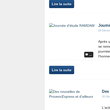
Lire la suite
Journ
29 Décem
Après u
se reme
journée
…
l'honne
Lire la suite
Des 
28 Dé
L'act