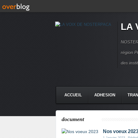
LA 
NOSTERPA
région P
des inst
ACCUEIL
ADHESION
TRAN
document
Nos voeux 202
1 Janvier 2023
, Rédig