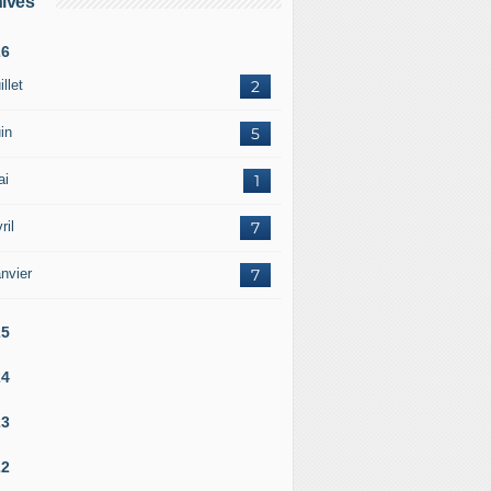
ives
26
illet
2
in
5
ai
1
ril
7
nvier
7
25
24
23
22