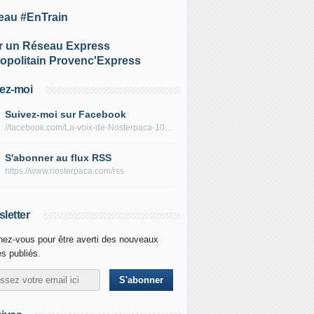
eau #EnTrain
r un Réseau Express
opolitain Provenc'Express
ez-moi
Suivez-moi sur Facebook
//facebook.com/La-voix-de-Nosterpaca-106434384284735
S'abonner au flux RSS
https://www.nosterpaca.com/rss
letter
ez-vous pour être averti des nouveaux
es publiés.