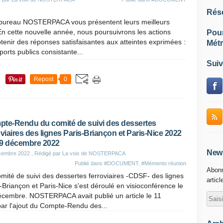
Rés
ureau NOSTERPACA vous présentent leurs meilleurs
 cette nouvelle année, nous poursuivrons les actions
Pou
enir des réponses satisfaisantes aux atteintes exprimées :
Métr
ports publics consistante...
Suiv
Repost
0
te-Rendu du comité de suivi des dessertes
oviaires des lignes Paris-Briançon et Paris-Nice 2022
9 décembre 2022
News
cembre 2022
, Rédigé par La voix de NOSTERPACA
Publié dans
#DOCUMENT
,
#Mémento réunion
Abonn
mité de suivi des dessertes ferroviaires -CDSF- des lignes
articl
-Briançon et Paris-Nice s'est déroulé en visioconférence le
écembre. NOSTERPACA avait publié un article le 11
par l'ajout du Compte-Rendu des...