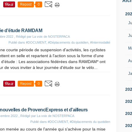
Arch
Repost
0
20
Ju
ée d'étude RAMDAM
Ju
bre 2022
, Rédigé par La voix de NOSTERPACA
Publié dans
#DOCUMENT
,
#Déplacements du quotidien
,
#Intermodalité
M
ne courte période de suspension d'activités, les cyclistes
ttent en selle et repartent à l'action sous la forme d'une
Av
 d'étude : Les associations fédérées dans RAMDAM* ont
ur de vous inviter à leur journée d'étude sur le vélo...
Ja
Repost
0
20
20
nouvelles de ProvencExpress et d'ailleurs
20
cembre 2022
, Rédigé par La voix de NOSTERPACA
Publié dans
#DOCUMENT
,
#Déplacements du quotidien
20
ion menée au cours de l'année qui s'achève pour la mise