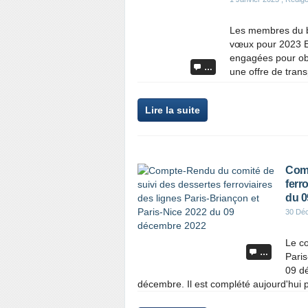
Les membres du b
vœux pour 2023 En
engagées pour obt
…
une offre de trans
Lire la suite
Comp
ferr
du 0
30 Dé
Le co
…
Paris
09 d
décembre. Il est complété aujourd'hui 