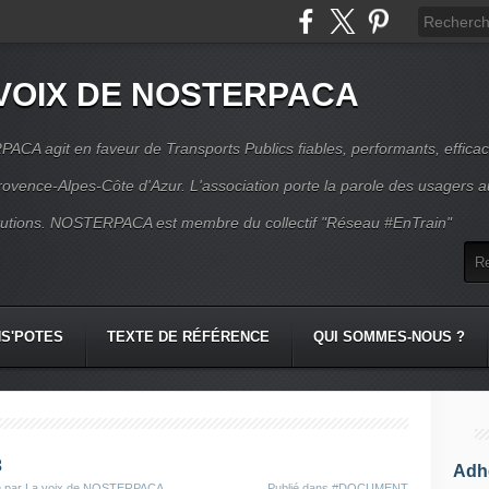
VOIX DE NOSTERPACA
CA agit en faveur de Transports Publics fiables, performants, effica
rovence-Alpes-Côte d'Azur. L'association porte la parole des usagers 
itutions. NOSTERPACA est membre du collectif "Réseau #EnTrain"
S'POTES
TEXTE DE RÉFÉRENCE
QUI SOMMES-NOUS ?
3
Adhé
é par La voix de NOSTERPACA
Publié dans
#DOCUMENT