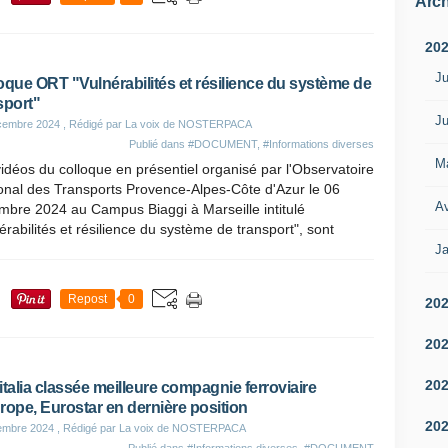
Arch
20
Ju
oque ORT "Vulnérabilités et résilience du système de
sport"
Ju
cembre 2024
, Rédigé par La voix de NOSTERPACA
Publié dans
#DOCUMENT
,
#Informations diverses
M
idéos du colloque en présentiel organisé par l'Observatoire
onal des Transports Provence-Alpes-Côte d'Azur le 06
Av
mbre 2024 au Campus Biaggi à Marseille intitulé
érabilités et résilience du système de transport", sont
Ja
Repost
0
20
20
20
italia classée meilleure compagnie ferroviaire
rope, Eurostar en dernière position
20
embre 2024
, Rédigé par La voix de NOSTERPACA