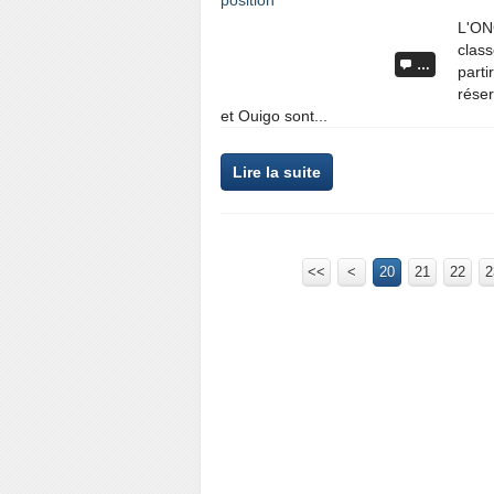
L'ON
class
…
parti
réser
et Ouigo sont...
Lire la suite
<<
<
10
20
21
22
2