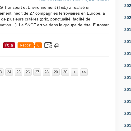
Publié dans
#Informations diverses
,
#DOCUMENT
20
G Transport et Environnement (T&E) a réalisé un
ement inédit de 27 compagnies ferroviaires en Europe, à
20
r de plusieurs critères (prix, ponctualité, facilité de
vation…). La SNCF arrive dans le groupe de tête. Eurostar
20
20
Repost
0
20
20
3
24
25
26
27
28
29
30
100
200
300
400
500
600
40
50
60
70
80
90
>
>>
20
20
20
20
20