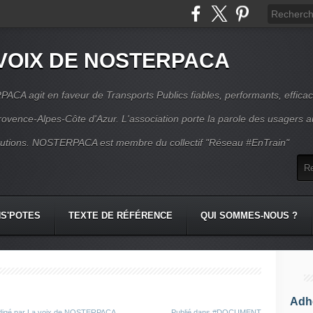
VOIX DE NOSTERPACA
CA agit en faveur de Transports Publics fiables, performants, effica
rovence-Alpes-Côte d'Azur. L'association porte la parole des usagers 
itutions. NOSTERPACA est membre du collectif "Réseau #EnTrain"
S'POTES
TEXTE DE RÉFÉRENCE
QUI SOMMES-NOUS ?
Adhé
digé par La voix de NOSTERPACA
Publié dans
#DOCUMENT