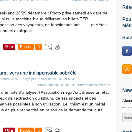
Rés
week-end 28/29 décembre : Photo prise samedi en gare de
plus, la machine bleue délivrant les billets TER,
Pou
osition des voyageurs, ne fonctionnait pas …… et c’était
Métr
nnect expliquait...
Suiv
Repost
0
ium : vers une indispensable sobriété
cembre 2024
, Rédigé par La voix de NOSTERPACA
Publié dans
#DOCUMENT
,
#Informations diverses
News
une note d’analyse, l’Association négaWatt dresse un état
ieux de l’extraction du lithium, de ses impacts et des
Abonn
natives possibles à son utilisation. Le lithium est un métal
articl
us en plus recherché en raison de la demande toujours
.
Repost
0