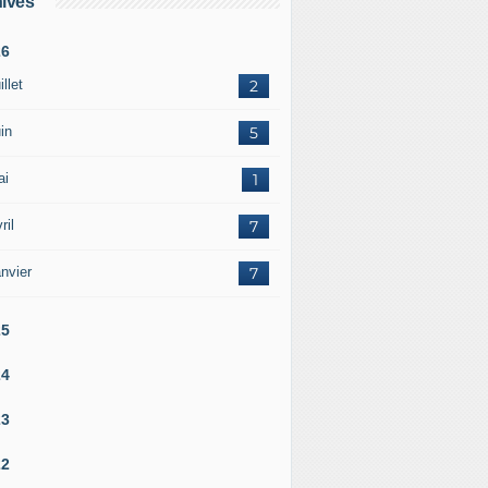
ives
26
illet
2
in
5
ai
1
ril
7
nvier
7
25
24
23
22