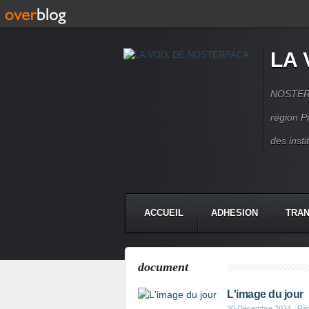
LA 
NOSTERPA
région P
des inst
ACCUEIL
ADHESION
TRAN
document
L'image du jour
30 Décembre 2024
, Ré