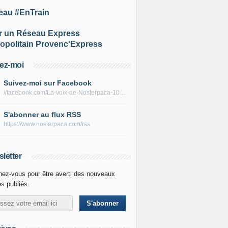
eau #EnTrain
r un Réseau Express
opolitain Provenc'Express
ez-moi
Suivez-moi sur Facebook
//facebook.com/La-voix-de-Nosterpaca-106434384284735
S'abonner au flux RSS
https://www.nosterpaca.com/rss
letter
ez-vous pour être averti des nouveaux
es publiés.