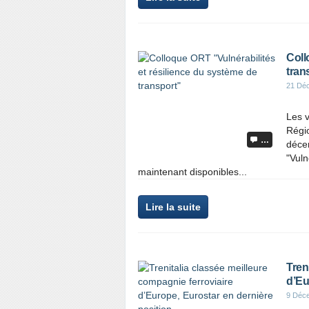
Coll
tran
21 Dé
Les v
Régi
…
déce
"Vuln
maintenant disponibles...
Lire la suite
Tren
d’Eu
9 Déc