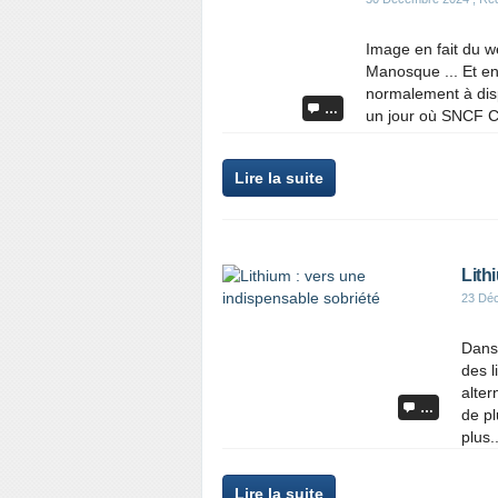
Image en fait du 
Manosque ... Et en 
normalement à disp
…
un jour où SNCF Co
Lire la suite
Lith
23 Dé
Dans 
des l
alter
…
de pl
plus..
Lire la suite