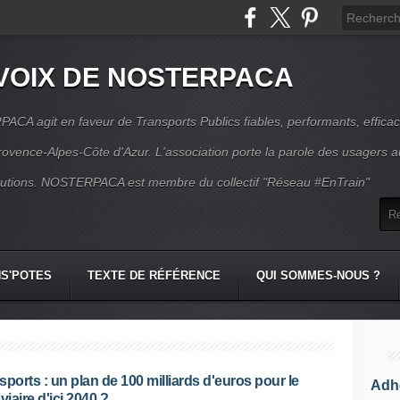
VOIX DE NOSTERPACA
CA agit en faveur de Transports Publics fiables, performants, effica
rovence-Alpes-Côte d'Azur. L'association porte la parole des usagers 
itutions. NOSTERPACA est membre du collectif "Réseau #EnTrain"
S'POTES
TEXTE DE RÉFÉRENCE
QUI SOMMES-NOUS ?
sports : un plan de 100 milliards d'euros pour le
Adhé
viaire d'ici 2040 ?