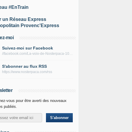
eau #EnTrain
r un Réseau Express
opolitain Provenc'Express
ez-moi
Suivez-moi sur Facebook
//facebook.com/La-voix-de-Nosterpaca-106434384284735
S'abonner au flux RSS
https://www.nosterpaca.com/rss
letter
ez-vous pour être averti des nouveaux
es publiés.