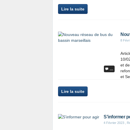
Lire la suite
Nouv
8 Févr
Artic
10/02
et d
…
refon
et Se
Lire la suite
S'informer p
4 Février 2023
, R