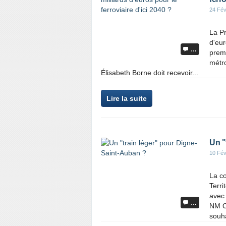
24 Fév
La Pr
d'eur
…
prem
métro
Élisabeth Borne doit recevoir...
Lire la suite
Un "
10 Fév
La co
Terri
avec
…
NM OD
souha