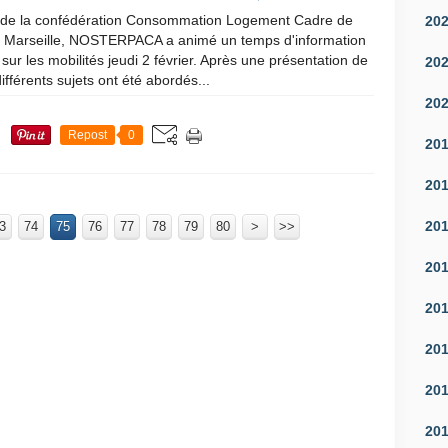
 de la confédération Consommation Logement Cadre de
20
 Marseille, NOSTERPACA a animé un temps d'information
sur les mobilités jeudi 2 février. Après une présentation de
20
différents sujets ont été abordés...
20
Repost
0
20
20
20
3
74
75
76
77
78
79
80
100
200
300
400
500
600
90
>
>>
20
20
20
20
20