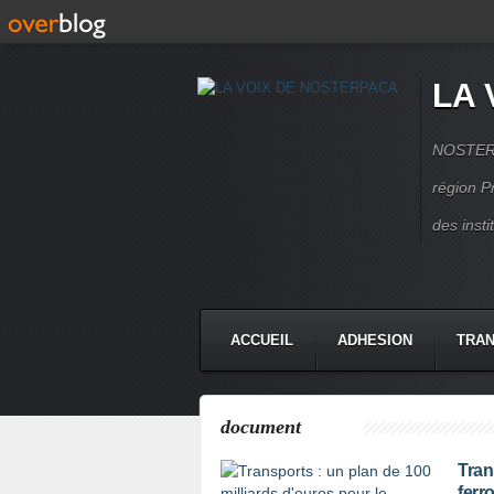
LA 
NOSTERPA
région P
des inst
ACCUEIL
ADHESION
TRAN
document
Tran
ferro