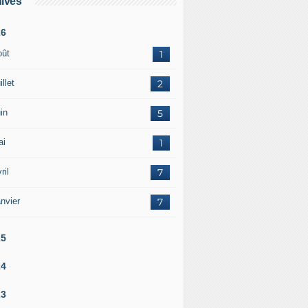
ives
26
oût
1
illet
2
in
5
ai
1
ril
7
nvier
7
25
24
23