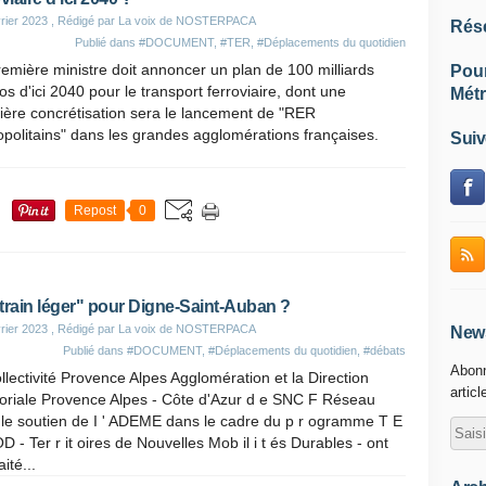
rier 2023
, Rédigé par La voix de NOSTERPACA
Rés
Publié dans
#DOCUMENT
,
#TER
,
#Déplacements du quotidien
emière ministre doit annoncer un plan de 100 milliards
Pou
os d'ici 2040 pour le transport ferroviaire, dont une
Métr
ière concrétisation sera le lancement de "RER
politains" dans les grandes agglomérations françaises.
Suiv
Repost
0
train léger" pour Digne-Saint-Auban ?
rier 2023
, Rédigé par La voix de NOSTERPACA
News
Publié dans
#DOCUMENT
,
#Déplacements du quotidien
,
#débats
Abonn
llectivité Provence Alpes Agglomération et la Direction
articl
toriale Provence Alpes - Côte d'Azur d e SNC F Réseau
 le soutien de I ' ADEME dans le cadre du p r ogramme T E
 - Ter r it oires de Nouvelles Mob il i t és Durables - ont
ité...