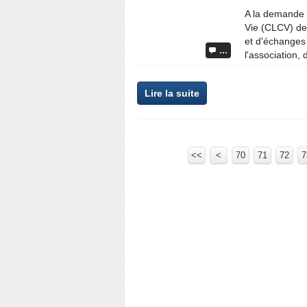
A la demande
Vie (CLCV) de
et d'échanges 
…
l'association, 
Lire la suite
<<
<
10
20
30
40
50
60
70
71
72
7