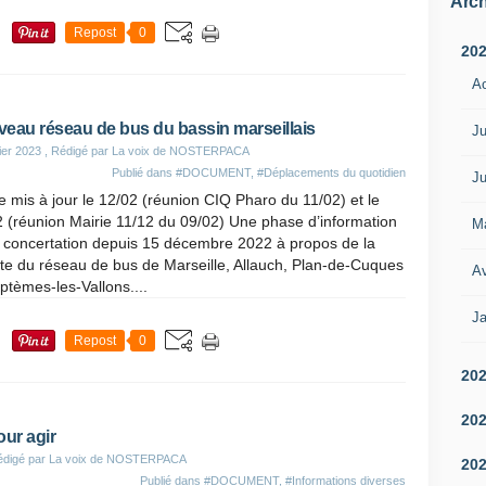
Arch
Repost
0
20
A
eau réseau de bus du bassin marseillais
Ju
ier 2023
, Rédigé par La voix de NOSTERPACA
Publié dans
#DOCUMENT
,
#Déplacements du quotidien
Ju
le mis à jour le 12/02 (réunion CIQ Pharo du 11/02) et le
 (réunion Mairie 11/12 du 09/02) Une phase d’information
M
e concertation depuis 15 décembre 2022 à propos de la
te du réseau de bus de Marseille, Allauch, Plan-de-Cuques
Av
ptèmes-les-Vallons....
Ja
Repost
0
20
20
our agir
édigé par La voix de NOSTERPACA
20
Publié dans
#DOCUMENT
,
#Informations diverses