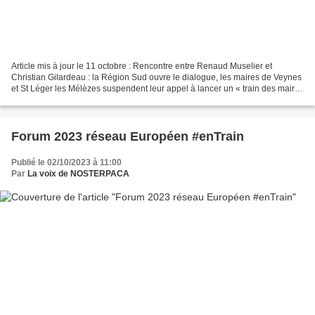
Article mis à jour le 11 octobre : Rencontre entre Renaud Muselier et
Christian Gilardeau : la Région Sud ouvre le dialogue, les maires de Veynes
et St Léger les Mélèzes suspendent leur appel à lancer un « train des maires
en colère ». Lire la déclaration...
Forum 2023 réseau Européen #enTrain
Publié le 02/10/2023 à 11:00
Par
La voix de NOSTERPACA