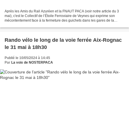
Après les Amis du Rail Azuréen et la FNAUT PACA (voir notre article du 3
mai), c'est le Collectif de l’Étoile Ferroviaire de Veynes qui exprime son
mécontentement face à la fermeture des guichets dans les gares de la
région. Cette politique vient de loin,...
Rando vélo le long de la voie ferrée Aix-Rognac
le 31 mai à 18h30
Publié le 10/05/2024 à 14:45
Par
La voix de NOSTERPACA